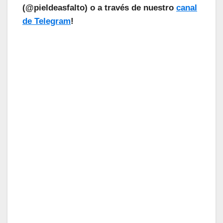
(@pieldeasfalto) o a través de nuestro
canal
de Telegram
!
¡Las Noticias Vuelan!
Suscríbete a nuestra Newsletter
para recibir todas las novedades.
Tu Email
Email