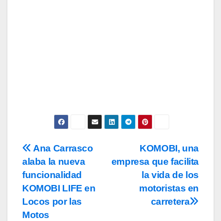
Subscribe
Acepto los
términos y condiciones
de
uso, así como la
política de
privacidad
y la de
cookies
.
Ana Carrasco
KOMOBI, una
Navegación
alaba la nueva
empresa que facilita
de
funcionalidad
la vida de los
entradas
KOMOBI LIFE en
motoristas en
Locos por las
carretera
Motos