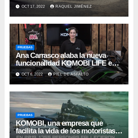
a KOMOBI LIFE
OCT 17, 2022
RAQUEL JIMÉNEZ
PRUEBAS
Ana Carrasco alaba la nueva
funcionalidad KOMOBI LIFE en
Locos por las Motos
OCT 6, 2022
PIEL DE ASFALTO
PRUEBAS
KOMOBI, una empresa que
facilita la vida de los motoristas