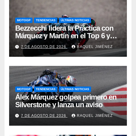
MOTOGP
TENDENCIAS
ÚLTIMAS NOTICIAS
Bezzecchi lidera la Práctica con
Márquez y Martín en el Top 6 y
Bagnaia se complica la
7 DE AGOSTO DE 2026
RAQUEL JIMÉNEZ
clasificación
MOTOGP
TENDENCIAS
ÚLTIMAS NOTICIAS
Álex Márquez golpea primero en
Silverstone y lanza un aviso
7 DE AGOSTO DE 2026
RAQUEL JIMÉNEZ