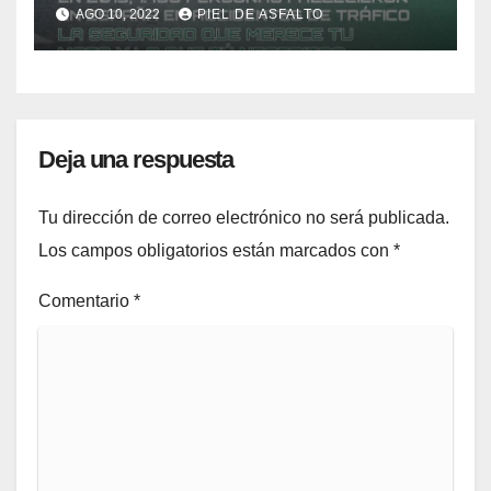
en carretera
AGO 10, 2022
PIEL DE ASFALTO
Deja una respuesta
Tu dirección de correo electrónico no será publicada.
Los campos obligatorios están marcados con
*
Comentario
*