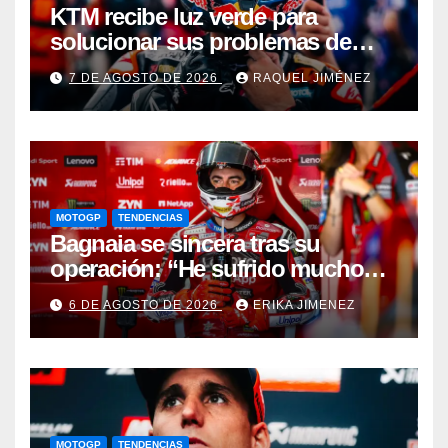
KTM recibe luz verde para
solucionar sus problemas de
motor: una gran noticia para
7 DE AGOSTO DE 2026
RAQUEL JIMÉNEZ
Pedro Acosta
MOTOGP
TENDENCIAS
Bagnaia se sincera tras su
operación: “He sufrido mucho
durante el último año y medio”
6 DE AGOSTO DE 2026
ERIKA JIMENEZ
MOTOGP
TENDENCIAS