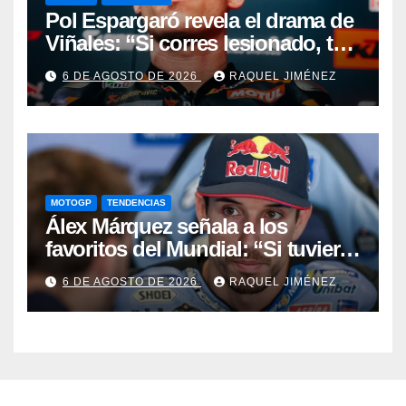
Pol Espargaró revela el drama de
Viñales: “Si corres lesionado, te
juzgan; si no corres,
6 DE AGOSTO DE 2026
RAQUEL JIMÉNEZ
desapareces”
MOTOGP
TENDENCIAS
Álex Márquez señala a los
favoritos del Mundial: “Si tuviera
que apostar mi dinero, ya sabéis
6 DE AGOSTO DE 2026
RAQUEL JIMÉNEZ
por quién sería”