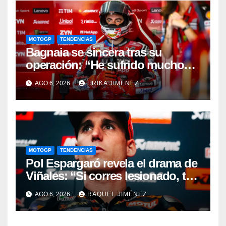
MOTOGP
TENDENCIAS
Bagnaia se sincera tras su
operación: “He sufrido mucho
durante el último año y medio”
AGO 6, 2026
ERIKA JIMENEZ
MOTOGP
TENDENCIAS
Pol Espargaró revela el drama de
Viñales: “Si corres lesionado, te
juzgan; si no corres,
AGO 6, 2026
RAQUEL JIMÉNEZ
desapareces”