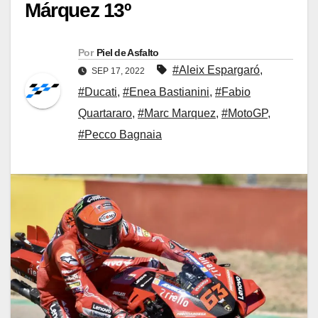
Márquez 13º
Por
Piel de Asfalto
#Aleix Espargaró
,
SEP 17, 2022
#Ducati
,
#Enea Bastianini
,
#Fabio
Quartararo
,
#Marc Marquez
,
#MotoGP
,
#Pecco Bagnaia