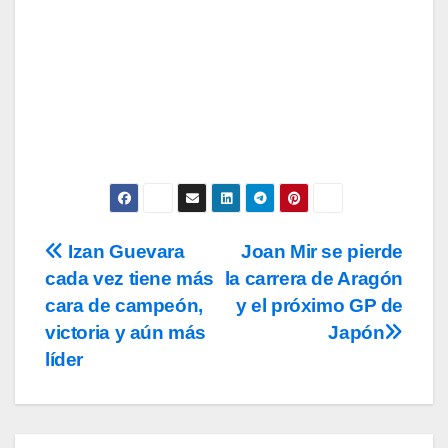
Acepto los
términos y condiciones
de
uso, así como la
política de
privacidad
y la de
cookies
.
Izan Guevara
Joan Mir se pierde
Navegación
cada vez tiene más
la carrera de Aragón
de
cara de campeón,
y el próximo GP de
entradas
victoria y aún más
Japón
líder