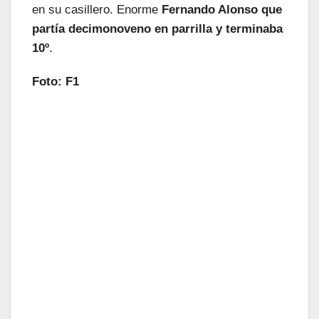
en su casillero. Enorme
Fernando Alonso que
partía decimonoveno en parrilla y terminaba
10º
.
Foto: F1
¡Las Noticias Vuelan!
Suscríbete a nuestra Newsletter
para recibir todas las novedades.