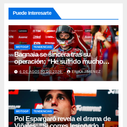
Puede Interesarte
MOTOGP
TENDENCIAS
Bagnaia se sincera tras su
operación: “He sufrido mucho
durante el último año y medio”
6 DE AGOSTO DE 2026
ERIKA JIMENEZ
MOTOGP
TENDENCIAS
Pol Espargaró revela el drama de
Viñales: “Si corres lesionado, te