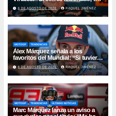
juzgan; si no corres,
6 DE AGOSTO DE 2026
RAQUEL JIMÉNEZ
desapareces”
MOTOGP
TENDENCIAS
Álex Márquez señala a los
favoritos del Mundial: “Si tuviera
que apostar mi dinero, ya sabéis
6 DE AGOSTO DE 2026
RAQUEL JIMÉNEZ
por quién sería”
MOTOGP
TENDENCIAS
ÚLTIMAS NOTICIAS
Marc Márquez lanza un aviso a