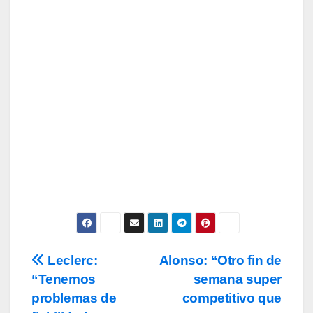
Tu Email
Email
Subscribe
Acepto los
términos y condiciones
de
uso, así como la
política de
privacidad
y la de
cookies
.
Leclerc:
Alonso: “Otro fin de
Navegación
“Tenemos
semana super
de
problemas de
competitivo que