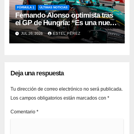
FÓRMULA 1
ÚLTIMAS NOTICIAS
Fernando Alonso optimista tras
el GP de Hungría: “Es una nueva
base con la que trabajar”
JUL 26, 2026
ESTEL PÉREZ
Deja una respuesta
Tu dirección de correo electrónico no será publicada.
Los campos obligatorios están marcados con
*
Comentario
*