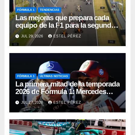
FÓRMULA 1
TENDENCIAS
Las mejoras que prepara cada
equipo de la F1 para la segunda
mitad de la temporada 2026
JUL 29, 2026
ESTEL PÉREZ
FÓRMULA 1
ÚLTIMAS NOTICIAS
La primera mitad de la temporada
2026 de Fórmula 1: Mercedes
manda, Antonelli sorprende y
JUL 27, 2026
ESTEL PÉREZ
Aston Martin busca reaccionar