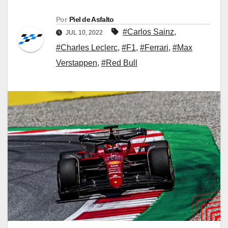
Por
Piel de Asfalto
#Carlos Sainz
,
JUL 10, 2022
#Charles Leclerc
,
#F1
,
#Ferrari
,
#Max
Verstappen
,
#Red Bull