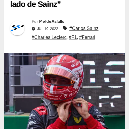
lado de Sainz”
Por
Piel de Asfalto
#Carlos Sainz
,
JUL 10, 2022
#Charles Leclerc
,
#F1
,
#Ferrari