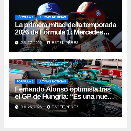
FÓRMULA 1
ÚLTIMAS NOTICIAS
La primera mitad de la temporada
2026 de Fórmula 1: Mercedes
manda, Antonelli sorprende y
JUL 27, 2026
ESTEL PÉREZ
Aston Martin busca reaccionar
FÓRMULA 1
ÚLTIMAS NOTICIAS
Fernando Alonso optimista tras
el GP de Hungría: “Es una nueva
base con la que trabajar”
JUL 26, 2026
ESTEL PÉREZ