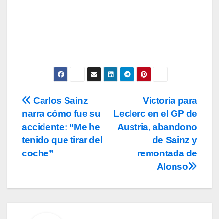
uso, así como la
política de
privacidad
y la de
cookies
.
Carlos Sainz
Victoria para
Navegación
narra cómo fue su
Leclerc en el GP de
de
accidente: “Me he
Austria, abandono
entradas
tenido que tirar del
de Sainz y
coche”
remontada de
Alonso