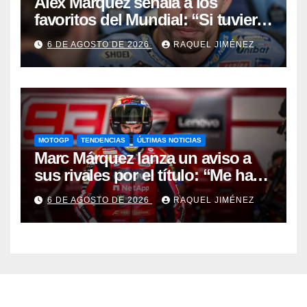
Álex Márquez señala a los
favoritos del Mundial: “Si tuviera
que apostar mi dinero, ya sabéis
6 DE AGOSTO DE 2026
RAQUEL JIMÉNEZ
por quién sería”
MOTOGP
TENDENCIAS
ÚLTIMAS NOTICIAS
Marc Márquez lanza un aviso a
sus rivales por el título: “Me han
dado una segunda oportunidad”
6 DE AGOSTO DE 2026
RAQUEL JIMÉNEZ