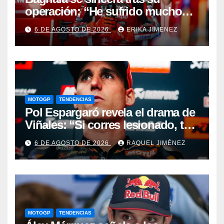
operación: “He sufrido mucho
durante el último año y medio”
6 DE AGOSTO DE 2026
ERIKA JIMENEZ
MOTOGP
TENDENCIAS
Pol Espargaró revela el drama de
Viñales: “Si corres lesionado, te
juzgan; si no corres,
6 DE AGOSTO DE 2026
RAQUEL JIMÉNEZ
desapareces”
MOTOGP
TENDENCIAS