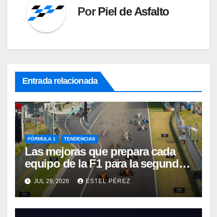
Por
Piel de Asfalto
Entrada relacionada
FÓRMULA 1
TENDENCIAS
Las mejoras que prepara cada
equipo de la F1 para la segunda
mitad de la temporada 2026
JUL 29, 2026
ESTEL PÉREZ