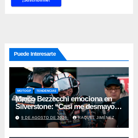
Puede Interesarte
MOTOGP
TENDENCIAS
Marco Bezzecchi emociona en
Silverstone: “Casi me desmayo,
pero este podio vale muchísimo”
9 DE AGOSTO DE 2026
RAQUEL JIMÉNEZ