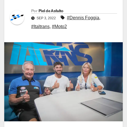
Por
Piel de Asfalto
#Dennis Foggia
,
SEP 3, 2022
#Italtrans
,
#Moto2