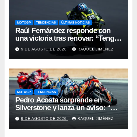
MOTOGP
TENDENCIAS
ÚLTIMAS NOTICIAS
Raúl Fernández responde con
una victoria tras renovar: “Tengo
que quitarme una barrera mental
9 DE AGOSTO DE 2026
RAQUEL JIMÉNEZ
para verme realmente luchando
por el Mundial”
MOTOGP
TENDENCIAS
Pedro Acosta sorprende en
Silverstone y lanza un aviso: “No
estamos tan lejos del top 3 del
9 DE AGOSTO DE 2026
RAQUEL JIMÉNEZ
campeonato”