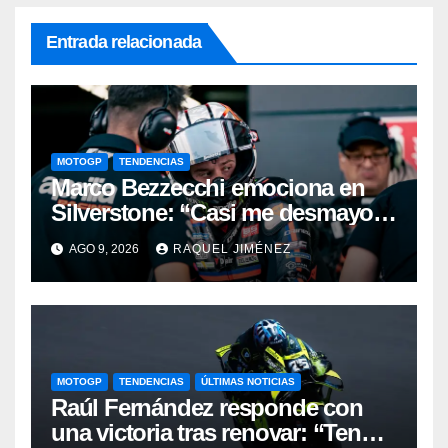
Entrada relacionada
MOTOGP
TENDENCIAS
Marco Bezzecchi emociona en
Silverstone: “Casi me desmayo,
pero este podio vale muchísimo”
AGO 9, 2026
RAQUEL JIMÉNEZ
MOTOGP
TENDENCIAS
ÚLTIMAS NOTICIAS
Raúl Fernández responde con
una victoria tras renovar: “Tengo