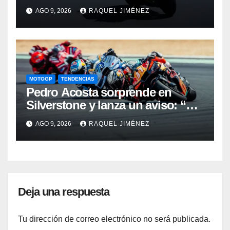
que quitarme una barrera mental
AGO 9, 2026
RAQUEL JIMÉNEZ
para verme realmente luchando
por el Mundial”
MOTOGP
TENDENCIAS
Pedro Acosta sorprende en
Silverstone y lanza un aviso: “No
estamos tan lejos del top 3 del
AGO 9, 2026
RAQUEL JIMÉNEZ
campeonato”
Deja una respuesta
Tu dirección de correo electrónico no será publicada.