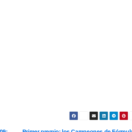
as Noticias Vuelan!
estra Newsletter para recibir todas las
novedades.
Subscribe
s y condiciones
de uso, así como la
política de
ookies
.
09:
Primer premio: los Campeones de Fórmul