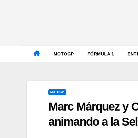
Ir
al
contenido
MOTOGP
FÓRMULA 1
ENT
MOTOGP
Marc Márquez y Ca
animando a la Se