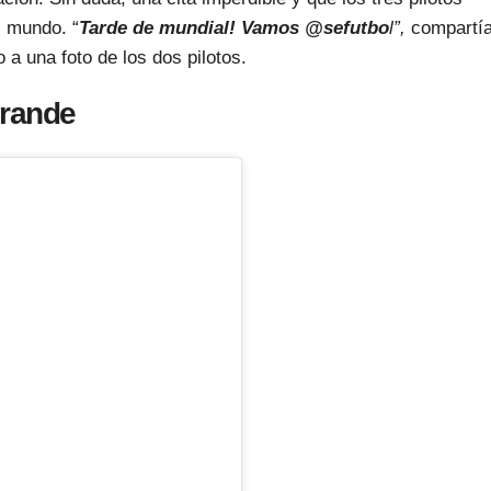
l mundo. “
Tarde de mundial! Vamos @sefutbo
l”,
compartía
 a una foto de los dos pilotos.
grande