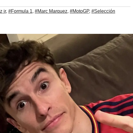
 jr
,
#Formula 1
,
#Marc Marquez
,
#MotoGP
,
#Selección