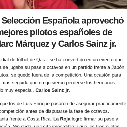
a Selección Española aprovechó
 mejores pilotos españoles de
rc Márquez y Carlos Sainz jr.
ndial de fútbol de Qatar se ha convertido en un evento que
a se jugaba su pase a octavos en un partido frente a Japón
utos, se quedó fuera de la competición. Una ocasión para
te más seguido que no quisieron perderse los hermanos
do muy especial,
Carlos Sainz jr
.
l que los de Luis Enrique pasaron de asegurar prácticamente 
competición antes de disputarse la fase de octavos.
mania frente a Costa Rica,
La Roja
logró firmar su pase a
ción. Sin duda, una cita imperdible y que los tres pilotos