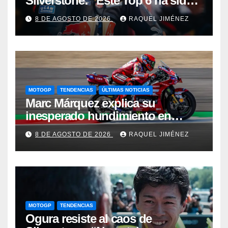
Silverstone: “Este Top 6 ha sido
una sorpresa”
8 DE AGOSTO DE 2026
RAQUEL JIMÉNEZ
MOTOGP
TENDENCIAS
ÚLTIMAS NOTICIAS
Marc Márquez explica su
inesperado hundimiento en
Silverstone: “Fue una carrera de
8 DE AGOSTO DE 2026
RAQUEL JIMÉNEZ
supervivencia”
MOTOGP
TENDENCIAS
Ogura resiste al caos de