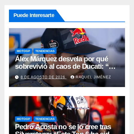
Puede Interesarte
MOTOGP
TENDENCIAS
Álex Márquez desvela por qué
sobrevivió al caos de Ducati: “No
sé cómo acabé siendo el mejor”
8 DE AGOSTO DE 2026
RAQUEL JIMÉNEZ
MOTOGP
TENDENCIAS
Pedro Acosta no se lo cree tras