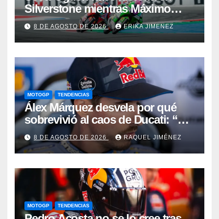
Silverstone mientras Máximo
Quiles sufre una fractura de
8 DE AGOSTO DE 2026
ERIKA JIMENEZ
clavícula
MOTOGP
TENDENCIAS
Álex Márquez desvela por qué
sobrevivió al caos de Ducati: “No
sé cómo acabé siendo el mejor”
8 DE AGOSTO DE 2026
RAQUEL JIMÉNEZ
MOTOGP
TENDENCIAS
Pedro Acosta no se lo cree tras