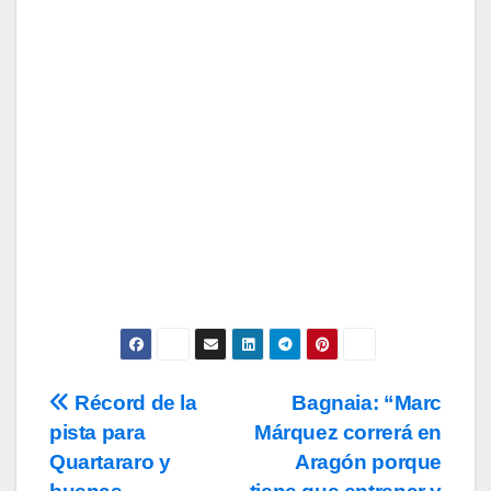
Tu Email
Email
Subscribe
Acepto los
términos y condiciones
de
uso, así como la
política de
privacidad
y la de
cookies
.
Récord de la
Bagnaia: “Marc
Navegación
pista para
Márquez correrá en
de
Quartararo y
Aragón porque
entradas