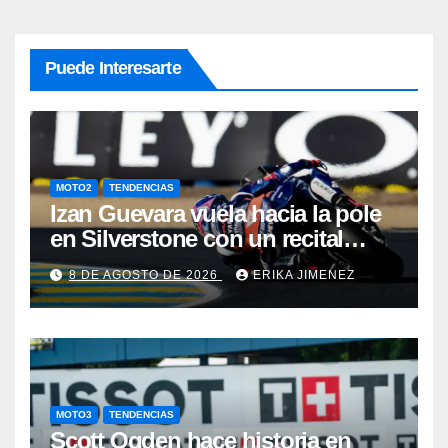
Puede Interesarte
MOTO2
TENDENCIAS
Izan Guevara vuela hacia la pole
en Silverstone con un recital
español en Moto2
8 DE AGOSTO DE 2026
ERIKA JIMENEZ
MOTO3
TENDENCIAS
Scott Ogden hace historia en