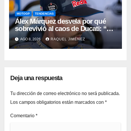
MOTOGP
TENDENCIAS
Álex Márquez desvela por qué
sobrevivió al caos de Ducati: “No
sé cómo acabé siendo el mejor”
AGO 8, 2026
RAQUEL JIMÉNEZ
Deja una respuesta
Tu dirección de correo electrónico no será publicada.
Los campos obligatorios están marcados con
*
Comentario
*