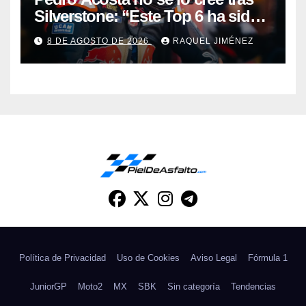
Silverstone: “Este Top 6 ha sido
una sorpresa”
8 DE AGOSTO DE 2026
RAQUEL JIMÉNEZ
Política de Privacidad
Uso de Cookies
Aviso Legal
Fórmula 1
JuniorGP
Moto2
MX
SBK
Sin categoría
Tendencias