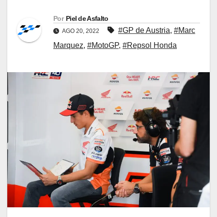
Por
Piel de Asfalto
#GP de Austria
,
#Marc
AGO 20, 2022
Marquez
,
#MotoGP
,
#Repsol Honda