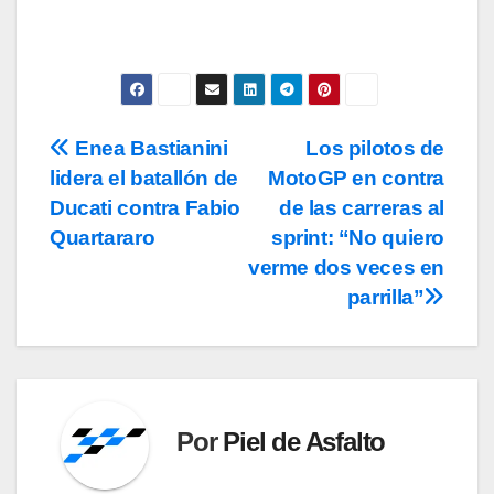
Enea Bastianini
Los pilotos de
Navegación
lidera el batallón de
MotoGP en contra
de
Ducati contra Fabio
de las carreras al
entradas
Quartararo
sprint: “No quiero
verme dos veces en
parrilla”
Por
Piel de Asfalto