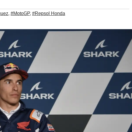
quez
,
#MotoGP
,
#Repsol Honda