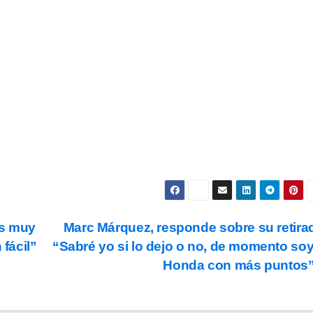
Subscribe
s y condiciones
de uso, así como la
política de
ookies
.
os muy
Marc Márquez, responde sobre su retira
 fácil”
“Sabré yo si lo dejo o no, de momento soy
Honda con más puntos