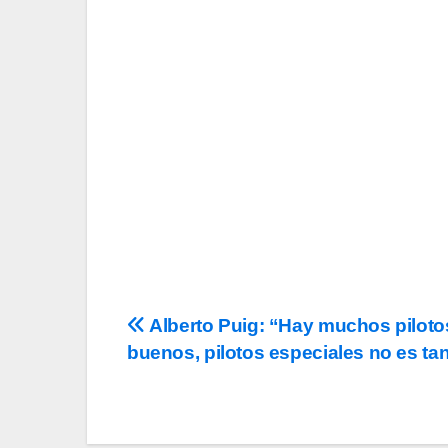
Tu Email
Email
Acepto los
término
privacidad
y la de
c
Navegación
Alberto Puig: “Hay muchos pilot
buenos, pilotos especiales no es tan
de
entradas