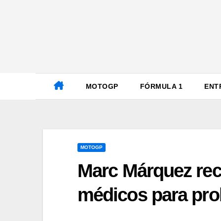
Ir
al
contenido
MOTOGP
FÓRMULA 1
ENT
MOTOGP
Marc Márquez reci
médicos para pro