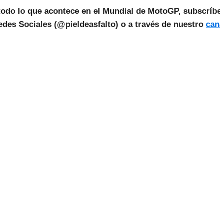
todo lo que acontece en el Mundial de MotoGP, subscríb
des Sociales (@pieldeasfalto) o a través de nuestro
can
as Noticias Vuelan!
estra Newsletter para recibir todas las
novedades.