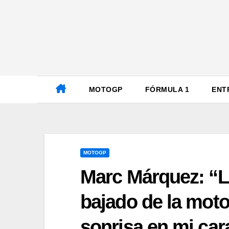
Ir
al
contenido
MOTOGP
FÓRMULA 1
ENT
MOTOGP
Marc Márquez: “L
bajado de la moto
sonrisa en mi car