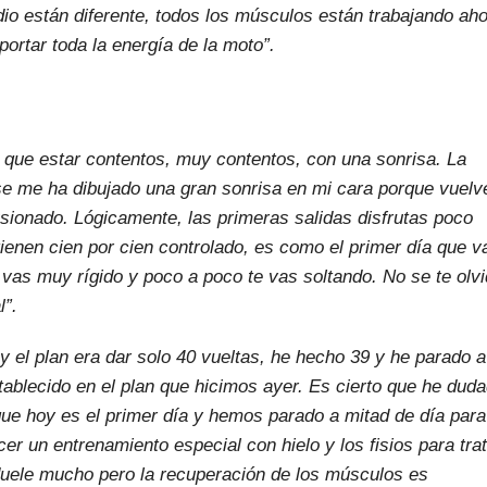
o están diferente, todos los músculos están trabajando ah
ortar toda la energía de la moto”.
que estar contentos, muy contentos, con una sonrisa. La
se me ha dibujado una gran sonrisa en mi cara porque vuelv
lusionado. Lógicamente, las primeras salidas disfrutas poco
ienen cien por cien controlado, es como el primer día que v
a vas muy rígido y poco a poco te vas soltando. No se te olv
l”.
oy el plan era dar solo 40 vueltas, he hecho 39 y he parado a
ablecido en el plan que hicimos ayer. Es cierto que he dud
que hoy es el primer día y hemos parado a mitad de día para
er un entrenamiento especial con hielo y los fisios para tra
duele mucho pero la recuperación de los músculos es