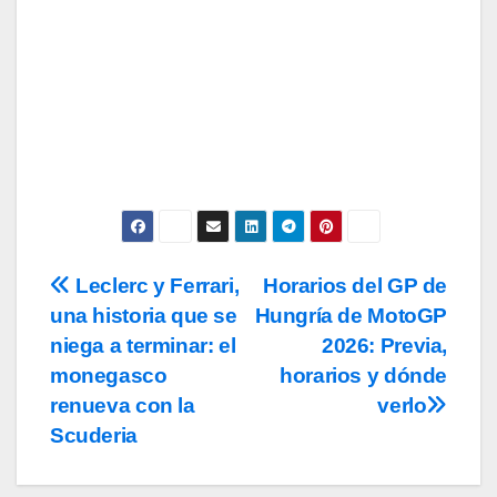
Acepto los
términos y condiciones
de
uso, así como la
política de
privacidad
y la de
cookies
.
Leclerc y Ferrari,
Horarios del GP de
Navegación
una historia que se
Hungría de MotoGP
de
niega a terminar: el
2026: Previa,
entradas
monegasco
horarios y dónde
renueva con la
verlo
Scuderia