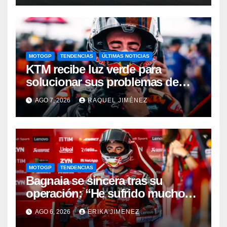
MOTOGP
TENDENCIAS
ÚLTIMAS NOTICIAS
KTM recibe luz verde para
solucionar sus problemas de
motor: una gran noticia para
AGO 7, 2026
RAQUEL JIMÉNEZ
Pedro Acosta
MOTOGP
TENDENCIAS
Bagnaia se sincera tras su
operación: “He sufrido mucho
durante el último año y medio”
AGO 6, 2026
ERIKA JIMENEZ