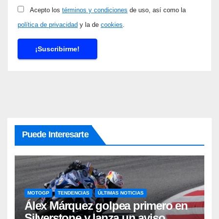
Acepto los
términos y condiciones
de uso, así como la
política de privacidad
y la de
cookies
.
Puede Interesarte
MOTOGP
TENDENCIAS
ÚLTIMAS NOTICIAS
Álex Márquez golpea primero en
Silverstone y lanza un aviso