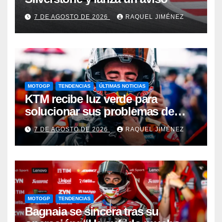
7 DE AGOSTO DE 2026
RAQUEL JIMÉNEZ
MOTOGP
TENDENCIAS
ÚLTIMAS NOTICIAS
KTM recibe luz verde para
solucionar sus problemas de
motor: una gran noticia para
7 DE AGOSTO DE 2026
RAQUEL JIMÉNEZ
Pedro Acosta
MOTOGP
TENDENCIAS
Bagnaia se sincera tras su