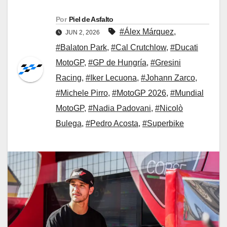
Por
Piel de Asfalto
#Álex Márquez
,
JUN 2, 2026
#Balaton Park
,
#Cal Crutchlow
,
#Ducati
MotoGP
,
#GP de Hungría
,
#Gresini
Racing
,
#Iker Lecuona
,
#Johann Zarco
,
#Michele Pirro
,
#MotoGP 2026
,
#Mundial
MotoGP
,
#Nadia Padovani
,
#Nicolò
Bulega
,
#Pedro Acosta
,
#Superbike