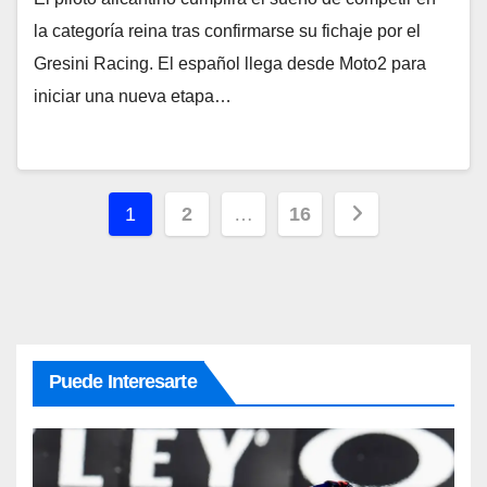
la categoría reina tras confirmarse su fichaje por el
Gresini Racing. El español llega desde Moto2 para
iniciar una nueva etapa…
Paginación
1
2
…
16
de
entradas
Puede Interesarte