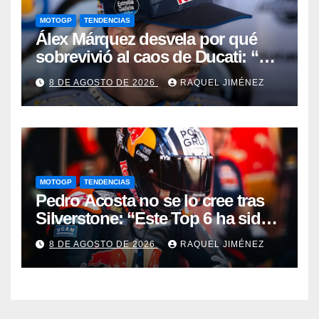
MOTOGP
TENDENCIAS
Álex Márquez desvela por qué
sobrevivió al caos de Ducati: “No
sé cómo acabé siendo el mejor”
8 DE AGOSTO DE 2026
RAQUEL JIMÉNEZ
MOTOGP
TENDENCIAS
Pedro Acosta no se lo cree tras
Silverstone: “Este Top 6 ha sido
una sorpresa”
8 DE AGOSTO DE 2026
RAQUEL JIMÉNEZ