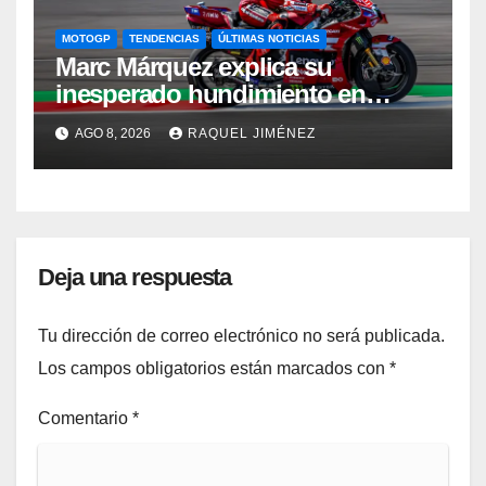
MOTOGP
TENDENCIAS
ÚLTIMAS NOTICIAS
Marc Márquez explica su
inesperado hundimiento en
Silverstone: “Fue una carrera de
AGO 8, 2026
RAQUEL JIMÉNEZ
supervivencia”
Deja una respuesta
Tu dirección de correo electrónico no será publicada.
Los campos obligatorios están marcados con
*
Comentario
*