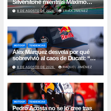
Silverstone mientras Máximo
Quiles sufre una fractura de
8 DE AGOSTO DE 2026
ERIKA JIMENEZ
clavícula
MOTOGP
TENDENCIAS
Álex Márquez desvela por qué
sobrevivió al caos de Ducati: “No
sé cómo acabé siendo el mejor”
8 DE AGOSTO DE 2026
RAQUEL JIMÉNEZ
MOTOGP
TENDENCIAS
Pedro Acosta no se lo cree tras