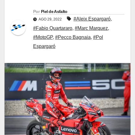
Por
Piel de Asfalto
#Aleix Espargaró
,
AGO 29, 2022
#Fabio Quartararo
,
#Marc Marquez
,
#MotoGP
,
#Pecco Bagnaia
,
#Pol
Espargaró