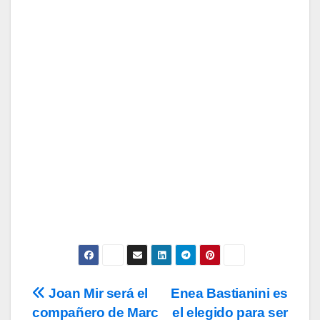
Suscríbete a nuestra Newsletter
para recibir todas las novedades.
Tu Email
Email
Subscribe
Acepto los
términos y condiciones
de
uso, así como la
política de
privacidad
y la de
cookies
.
Joan Mir será el
Enea Bastianini es
Navegación
compañero de Marc
el elegido para ser