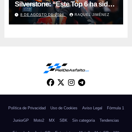
Silverstone: “Este Top 6 ha sido
una sorpresa”
8 DE AGOSTO DE 2026
RAQUEL JIMÉNEZ
Política de Privacidad
Uso de Cookies
Aviso Legal
Fórmula 1
JuniorGP
Moto2
MX
SBK
Sin categoría
Tendencias