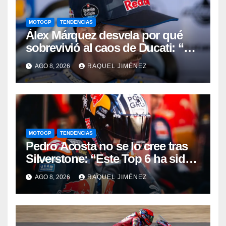
MOTOGP
TENDENCIAS
Álex Márquez desvela por qué
sobrevivió al caos de Ducati: “No
sé cómo acabé siendo el mejor”
AGO 8, 2026
RAQUEL JIMÉNEZ
MOTOGP
TENDENCIAS
Pedro Acosta no se lo cree tras
Silverstone: “Este Top 6 ha sido
una sorpresa”
AGO 8, 2026
RAQUEL JIMÉNEZ