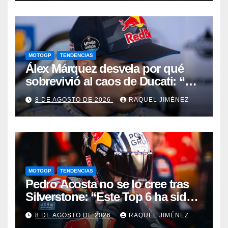
MOTOGP
TENDENCIAS
Álex Márquez desvela por qué
sobrevivió al caos de Ducati: “No
sé cómo acabé siendo el mejor”
8 DE AGOSTO DE 2026
RAQUEL JIMÉNEZ
MOTOGP
TENDENCIAS
Pedro Acosta no se lo cree tras
Silverstone: “Este Top 6 ha sido
una sorpresa”
8 DE AGOSTO DE 2026
RAQUEL JIMÉNEZ