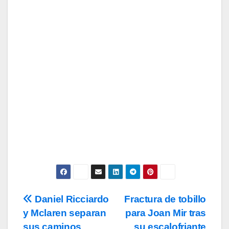
para recibir todas las novedades.
Tu Email
Email
Subscribe
Acepto los
términos y condiciones
de
uso, así como la
política de
privacidad
y la de
cookies
.
Daniel Ricciardo
Fractura de tobillo
Navegación
y Mclaren separan
para Joan Mir tras
de
sus caminos
su escalofriante