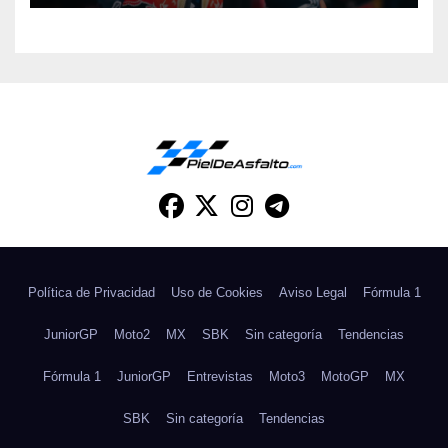
Política de Privacidad
Uso de Cookies
Aviso Legal
Fórmula 1
JuniorGP
Moto2
MX
SBK
Sin categoría
Tendencias
Fórmula 1
JuniorGP
Entrevistas
Moto3
MotoGP
MX
SBK
Sin categoría
Tendencias