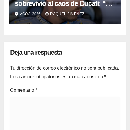
sobrevivió al caos de Ducati: “No
sé cómo acabé siendo el mejor”
AGO 8, 2026
RAQUEL JIMÉNEZ
Deja una respuesta
Tu dirección de correo electrónico no será publicada.
Los campos obligatorios están marcados con
*
Comentario
*