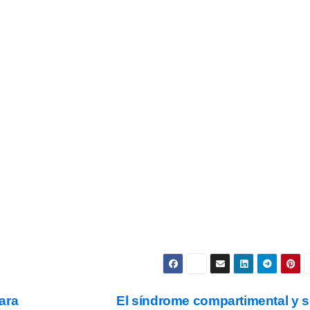
as Noticias Vuelan!
estra Newsletter para recibir todas las
novedades.
Subscribe
s y condiciones
de uso, así como la
política de
ookies
.
para
El síndrome compartimental y 