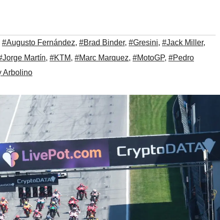
,
#Augusto Fernández
,
#Brad Binder
,
#Gresini
,
#Jack Miller
,
#Jorge Martín
,
#KTM
,
#Marc Marquez
,
#MotoGP
,
#Pedro
 Arbolino