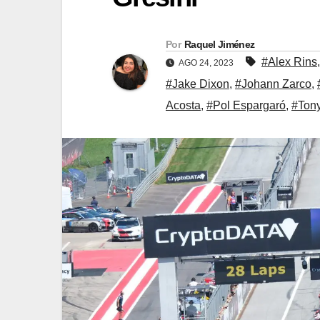
Por
Raquel Jiménez
#Alex Rins
AGO 24, 2023
#Jake Dixon
,
#Johann Zarco
,
Acosta
,
#Pol Espargaró
,
#Tony