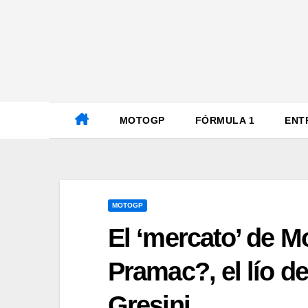
Ir
al
contenido
MOTOGP
FÓRMULA 1
ENT
MOTOGP
El ‘mercato’ de 
Pramac?, el lío d
Gresini