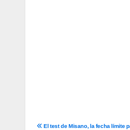
¡L
Suscríbete a nu
Tu Email
Email
Acepto los
término
privacidad
y la de
c
Navegación
El test de Misano, la fecha límite 