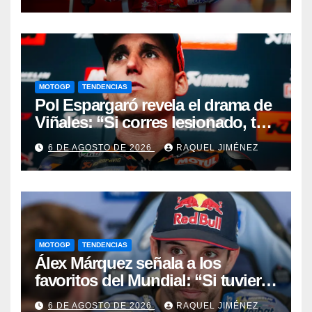
MOTOGP
TENDENCIAS
Pol Espargaró revela el drama de
Viñales: “Si corres lesionado, te
juzgan; si no corres,
6 DE AGOSTO DE 2026
RAQUEL JIMÉNEZ
desapareces”
MOTOGP
TENDENCIAS
Álex Márquez señala a los
favoritos del Mundial: “Si tuviera
que apostar mi dinero, ya sabéis
6 DE AGOSTO DE 2026
RAQUEL JIMÉNEZ