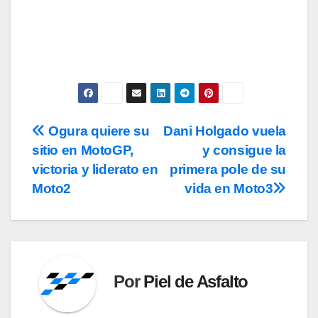
privacidad
y la de
cookies
.
Ogura quiere su
Dani Holgado vuela
Navegación
sitio en MotoGP,
y consigue la
de
victoria y liderato en
primera pole de su
entradas
Moto2
vida en Moto3
Por
Piel de Asfalto