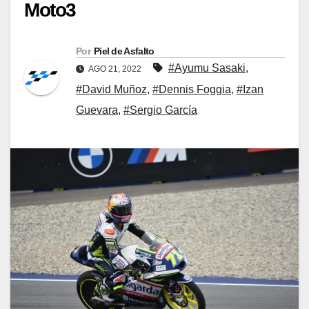
Moto3
Por
Piel de Asfalto
#Ayumu Sasaki
,
AGO 21, 2022
#David Muñoz
,
#Dennis Foggia
,
#Izan
Guevara
,
#Sergio García