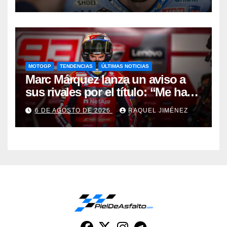
por quién sería”
MOTOGP
TENDENCIAS
ÚLTIMAS NOTICIAS
Marc Márquez lanza un aviso a
sus rivales por el título: “Me han
dado una segunda oportunidad”
6 DE AGOSTO DE 2026
RAQUEL JIMÉNEZ