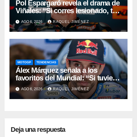
Pol Espargaró revela el drama de
Viñales: “Si corres lesionado, te
juzgan; si no corres,
AGO 6, 2026
RAQUEL JIMÉNEZ
desapareces”
MOTOGP
TENDENCIAS
Álex Márquez señala a los
favoritos del Mundial: “Si tuviera
que apostar mi dinero, ya sabéis
AGO 6, 2026
RAQUEL JIMÉNEZ
por quién sería”
Deja una respuesta