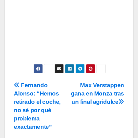
Subscribe
Acepto los
términos y condiciones
de
uso, así como la
política de
privacidad
y la de
cookies
.
Fernando
Max Verstappen
Navegación
Alonso: “Hemos
gana en Monza tras
de
retirado el coche,
un final agridulce
entradas
no sé por qué
problema
exactamente”