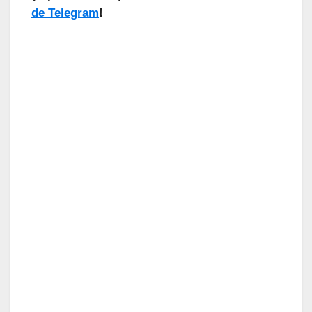
de Telegram
!
¡Las Noticias Vuelan!
Suscríbete a nuestra Newsletter
para recibir todas las novedades.
Tu Email
Email