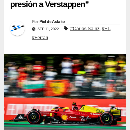
presión a Verstappen”
Por
Piel de Asfalto
#Carlos Sainz
,
#F1
,
SEP 11, 2022
#Ferrari