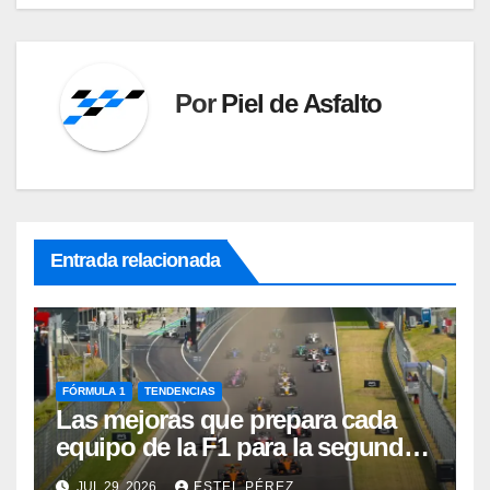
Por
Piel de Asfalto
Entrada relacionada
FÓRMULA 1
TENDENCIAS
Las mejoras que prepara cada
equipo de la F1 para la segunda
mitad de la temporada 2026
JUL 29, 2026
ESTEL PÉREZ