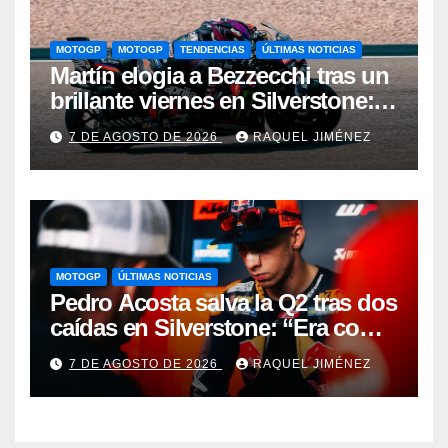
MOTOGP
MOTOGP
TENDENCIAS
ÚLTIMAS NOTICIAS
Martín elogia a Bezzecchi tras un
brillante viernes en Silverstone:
“Me ha impresionado por cómo
7 DE AGOSTO DE 2026
RAQUEL JIMÉNEZ
está”
MOTOGP
ÚLTIMAS NOTICIAS
Pedro Acosta salva la Q2 tras dos
caídas en Silverstone: “Era como
ir sobre un taladro de obra”
7 DE AGOSTO DE 2026
RAQUEL JIMÉNEZ