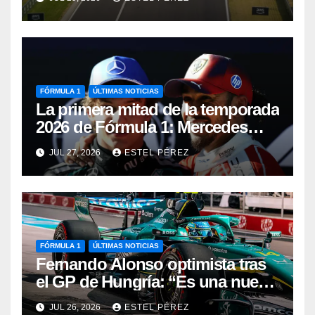
FÓRMULA 1
ÚLTIMAS NOTICIAS
La primera mitad de la temporada
2026 de Fórmula 1: Mercedes
manda, Antonelli sorprende y
JUL 27, 2026
ESTEL PÉREZ
Aston Martin busca reaccionar
FÓRMULA 1
ÚLTIMAS NOTICIAS
Fernando Alonso optimista tras
el GP de Hungría: “Es una nueva
base con la que trabajar”
JUL 26, 2026
ESTEL PÉREZ