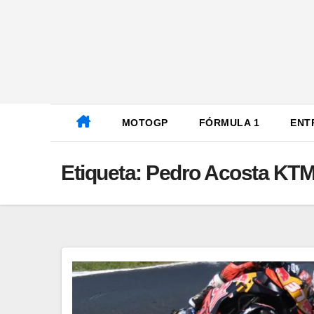
Ir
al
contenido
MOTOGP
FÓRMULA 1
ENT
Etiqueta:
Pedro Acosta KT