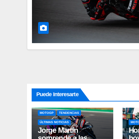
Puede Interesarte
MOTOGP
TENDENCIAS
ÚLTIMAS NOTICIAS
MOT
Jorge Martín
Hor
sorprende a las
hoy