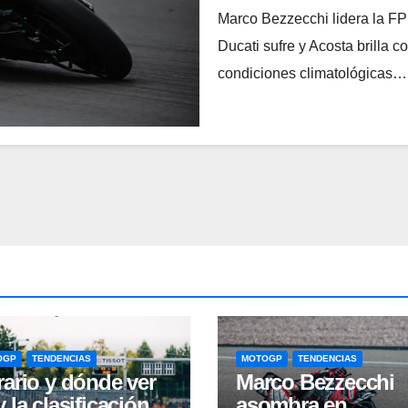
Marco Bezzecchi lidera la FP
Ducati sufre y Acosta brilla 
condiciones climatológicas…
OGP
TENDENCIAS
MOTOGP
TENDENCIAS
ario y dónde ver
Marco Bezzecchi
 la clasificación y
asombra en