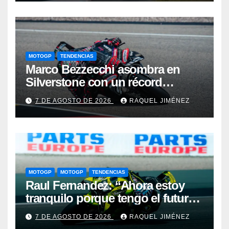
golpe en Silverstone
MOTOGP
TENDENCIAS
Marco Bezzecchi asombra en
Silverstone con un récord
histórico pese a correr lesionado:
7 DE AGOSTO DE 2026
RAQUEL JIMÉNEZ
“No esperaba para nada este
tiempo”
MOTOGP
MOTOGP
TENDENCIAS
Raul Fernandez: “Ahora estoy
tranquilo porque tengo el futuro
asegurado y eso también se nota
7 DE AGOSTO DE 2026
RAQUEL JIMÉNEZ
cuando pilotas”