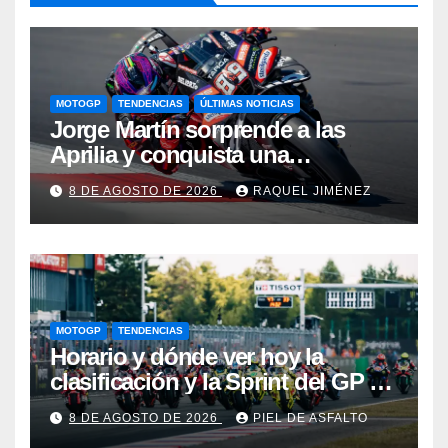
MOTOGP
TENDENCIAS
ÚLTIMAS NOTICIAS
Jorge Martín sorprende a las
Aprilia y conquista una
espectacular pole en Silverstone;
8 DE AGOSTO DE 2026
RAQUEL JIMÉNEZ
Marc Márquez partirá sexto
MOTOGP
TENDENCIAS
Horario y dónde ver hoy la
clasificación y la Sprint del GP de
Gran Bretaña de MotoGP 2026:
8 DE AGOSTO DE 2026
PIEL DE ASFALTO
Márquez y Martín, a por el primer