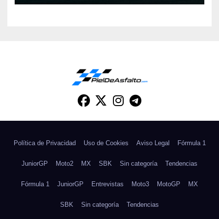
Política de Privacidad
Uso de Cookies
Aviso Legal
Fórmula 1
JuniorGP
Moto2
MX
SBK
Sin categoría
Tendencias
Fórmula 1
JuniorGP
Entrevistas
Moto3
MotoGP
MX
SBK
Sin categoría
Tendencias