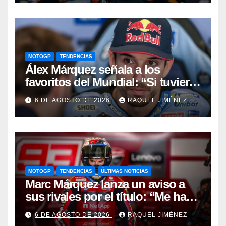
MOTOGP
TENDENCIAS
Álex Márquez señala a los
favoritos del Mundial: “Si tuviera
que apostar mi dinero, ya sabéis
6 DE AGOSTO DE 2026
RAQUEL JIMÉNEZ
por quién sería”
MOTOGP
TENDENCIAS
ÚLTIMAS NOTICIAS
Marc Márquez lanza un aviso a
sus rivales por el título: “Me han
dado una segunda oportunidad”
6 DE AGOSTO DE 2026
RAQUEL JIMÉNEZ