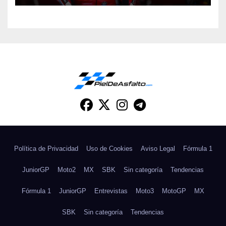
Política de Privacidad
Uso de Cookies
Aviso Legal
Fórmula 1
JuniorGP
Moto2
MX
SBK
Sin categoría
Tendencias
Fórmula 1
JuniorGP
Entrevistas
Moto3
MotoGP
MX
SBK
Sin categoría
Tendencias