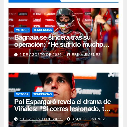
MOTOGP
TENDENCIAS
Bagnaia se sincera tras su
operación: “He sufrido mucho
durante el último año y medio”
6 DE AGOSTO DE 2026
ERIKA JIMENEZ
MOTOGP
TENDENCIAS
Pol Espargaró revela el drama de
Viñales: “Si corres lesionado, te
juzgan; si no corres,
6 DE AGOSTO DE 2026
RAQUEL JIMÉNEZ
desapareces”