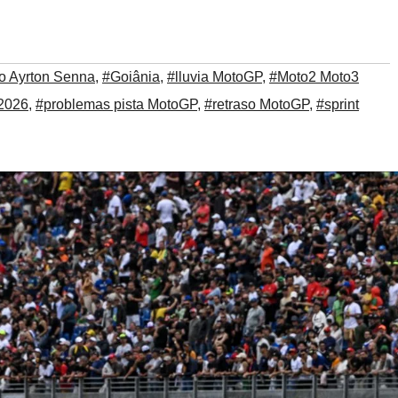
o Ayrton Senna
,
#Goiânia
,
#lluvia MotoGP
,
#Moto2 Moto3
2026
,
#problemas pista MotoGP
,
#retraso MotoGP
,
#sprint