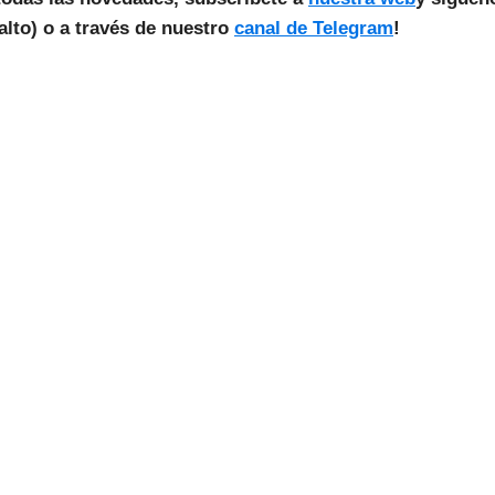
lto) o a través de nuestro
canal de Telegram
!
as Noticias Vuelan!
estra Newsletter para recibir todas las
novedades.