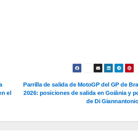
Subscribe
s y condiciones
de uso, así como la
política de
ookies
.
a
Parrilla de salida de MotoGP del GP de Bra
en el
2026: posiciones de salida en Goiânia y p
de Di Giannantoni