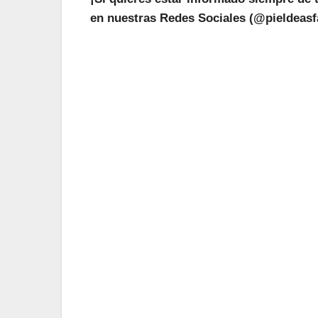
en nuestras Redes Sociales (@pieldeasfa
¡L
Suscríbete a nu
Tu Email