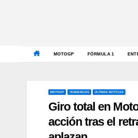
Ir
al
contenido
MOTOGP
FÓRMULA 1
ENT
MOTOGP
TENDENCIAS
ÚLTIMAS NOTICIAS
Giro total en Moto
acción tras el re
aplazan