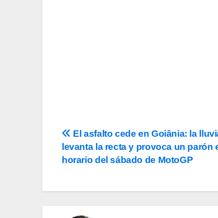
Email
Acepto los
término
privacidad
y la de
c
Navegación
El asfalto cede en Goiânia: la lluvi
levanta la recta y provoca un parón 
de
horario del sábado de MotoGP
entradas