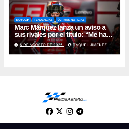
MOTOGP
TENDENCIAS
ÚLTIMAS NOTICIAS
Marc Márquez lanza un aviso a
sus rivales por el título: “Me han
dado una segunda oportunidad”
6 DE AGOSTO DE 2026
RAQUEL JIMÉNEZ