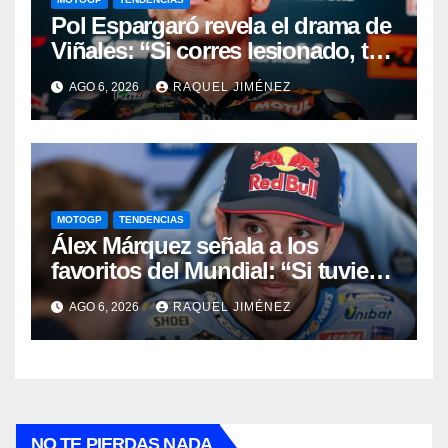
Pol Espargaró revela el drama de
Viñales: “Si corres lesionado, te
juzgan; si no corres,
AGO 6, 2026
RAQUEL JIMÉNEZ
desapareces”
MOTOGP
TENDENCIAS
Álex Márquez señala a los
favoritos del Mundial: “Si tuviera
que apostar mi dinero, ya sabéis
AGO 6, 2026
RAQUEL JIMÉNEZ
por quién sería”
NO TE PIERDAS NADA