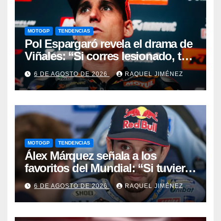
MOTOGP
TENDENCIAS
Pol Espargaró revela el drama de
Viñales: “Si corres lesionado, te
juzgan; si no corres,
6 DE AGOSTO DE 2026
RAQUEL JIMÉNEZ
desapareces”
MOTOGP
TENDENCIAS
Álex Márquez señala a los
favoritos del Mundial: “Si tuviera
que apostar mi dinero, ya sabéis
6 DE AGOSTO DE 2026
RAQUEL JIMÉNEZ
por quién sería”