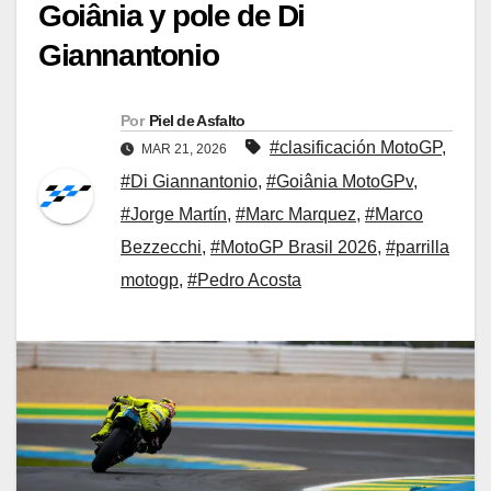
Goiânia y pole de Di
Giannantonio
Por
Piel de Asfalto
#clasificación MotoGP
,
MAR 21, 2026
#Di Giannantonio
,
#Goiânia MotoGPv
,
#Jorge Martín
,
#Marc Marquez
,
#Marco
Bezzecchi
,
#MotoGP Brasil 2026
,
#parrilla
motogp
,
#Pedro Acosta