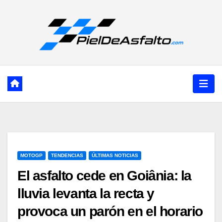
Ir
al
contenido
MOTOGP
TENDENCIAS
ÚLTIMAS NOTICIAS
El asfalto cede en Goiânia: la
lluvia levanta la recta y
provoca un parón en el horario