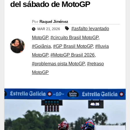
del sábado de MotoGP
Por
Raquel Jiménez
#asfalto levantado
MAR 21, 2026
MotoGP
,
#circuito Brasil MotoGP
,
#Goiânia
,
#GP Brasil MotoGP
,
#lluvia
MotoGP
,
#MotoGP Brasil 2026
,
#problemas pista MotoGP
,
#retraso
MotoGP