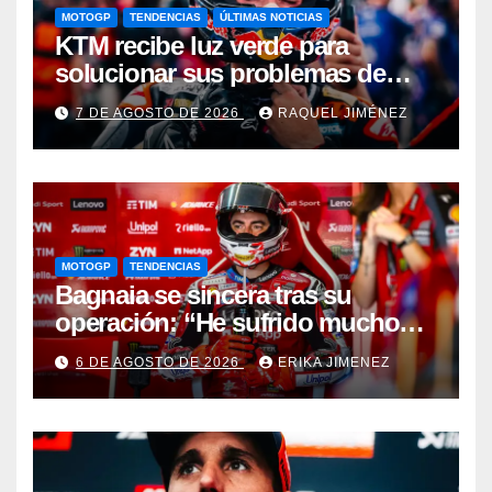
MOTOGP
TENDENCIAS
ÚLTIMAS NOTICIAS
KTM recibe luz verde para
solucionar sus problemas de
motor: una gran noticia para
7 DE AGOSTO DE 2026
RAQUEL JIMÉNEZ
Pedro Acosta
MOTOGP
TENDENCIAS
Bagnaia se sincera tras su
operación: “He sufrido mucho
durante el último año y medio”
6 DE AGOSTO DE 2026
ERIKA JIMENEZ