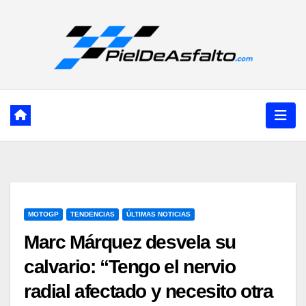
Ir
al
contenido
MOTOGP
TENDENCIAS
ÚLTIMAS NOTICIAS
Marc Márquez desvela su
calvario: “Tengo el nervio
radial afectado y necesito otra