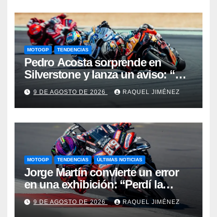
por el Mundial”
MOTOGP
TENDENCIAS
Pedro Acosta sorprende en
Silverstone y lanza un aviso: “No
estamos tan lejos del top 3 del
9 DE AGOSTO DE 2026
RAQUEL JIMÉNEZ
campeonato”
MOTOGP
TENDENCIAS
ÚLTIMAS NOTICIAS
Jorge Martín convierte un error
en una exhibición: “Perdí la
victoria en la salida, pero hemos
9 DE AGOSTO DE 2026
RAQUEL JIMÉNEZ
recuperado nuestra velocidad”