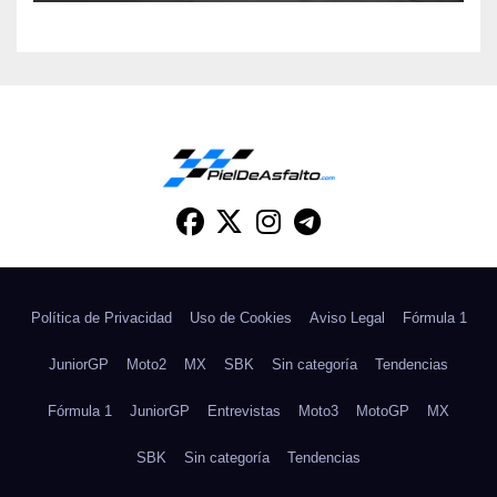
Política de Privacidad
Uso de Cookies
Aviso Legal
Fórmula 1
JuniorGP
Moto2
MX
SBK
Sin categoría
Tendencias
Fórmula 1
JuniorGP
Entrevistas
Moto3
MotoGP
MX
SBK
Sin categoría
Tendencias