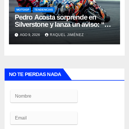
MOTOGP
TENDENCIAS
Pedro Acosta sorprende en
Silverstone y lanza un aviso: “No
estamos tan lejos del top 3 del
AGO 9, 2026
RAQUEL JIMÉNEZ
campeonato”
NO TE PIERDAS NADA