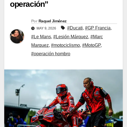
operación”
Por
Raquel Jiménez
#Ducati
,
#GP Francia
,
MAY 9, 2026
#Le Mans
,
#Lesión Márquez
,
#Marc
Marquez
,
#motociclismo
,
#MotoGP
,
#operación hombro