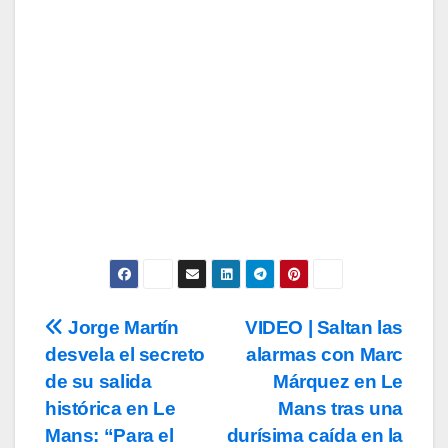
Tu Email
Email
Subscribe
Acepto los
términos y condiciones
de
uso, así como la
política de
privacidad
y la de
cookies
.
Jorge Martín
VIDEO | Saltan las
Navegación
desvela el secreto
alarmas con Marc
de
de su salida
Márquez en Le
entradas
histórica en Le
Mans tras una
Mans: “Para el
durísima caída en la