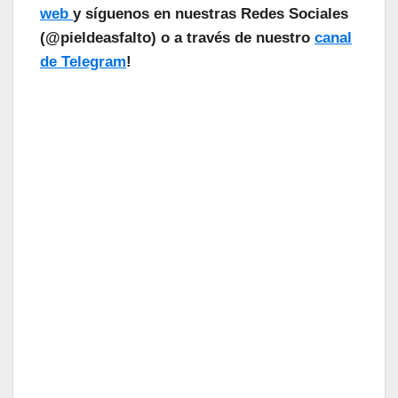
web
y síguenos en nuestras Redes Sociales
(@pieldeasfalto) o a través de nuestro
canal
de Telegram
!
¡Las Noticias Vuelan!
Suscríbete a nuestra Newsletter
para recibir todas las novedades.