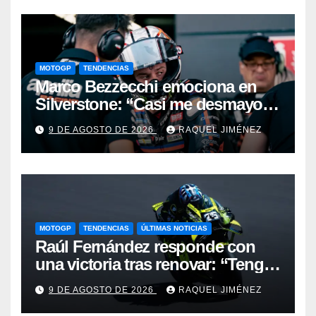
MOTOGP
TENDENCIAS
Marco Bezzecchi emociona en
Silverstone: “Casi me desmayo,
pero este podio vale muchísimo”
9 DE AGOSTO DE 2026
RAQUEL JIMÉNEZ
MOTOGP
TENDENCIAS
ÚLTIMAS NOTICIAS
Raúl Fernández responde con
una victoria tras renovar: “Tengo
que quitarme una barrera mental
9 DE AGOSTO DE 2026
RAQUEL JIMÉNEZ
para verme realmente luchando