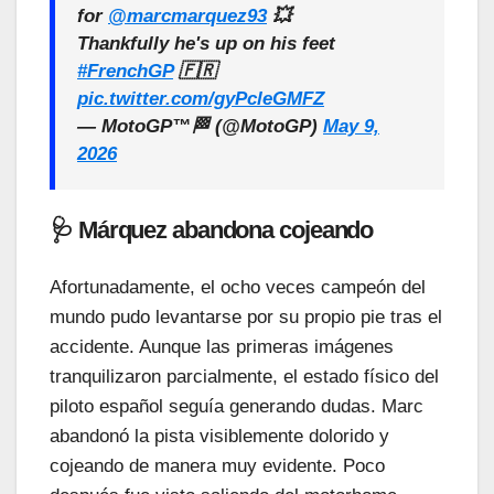
for
@marcmarquez93
💥
Thankfully he's up on his feet
#FrenchGP
🇫🇷
pic.twitter.com/gyPcleGMFZ
— MotoGP™🏁 (@MotoGP)
May 9,
2026
🩺 Márquez abandona cojeando
Afortunadamente, el ocho veces campeón del
mundo pudo levantarse por su propio pie tras el
accidente. Aunque las primeras imágenes
tranquilizaron parcialmente, el estado físico del
piloto español seguía generando dudas. Marc
abandonó la pista visiblemente dolorido y
cojeando de manera muy evidente. Poco