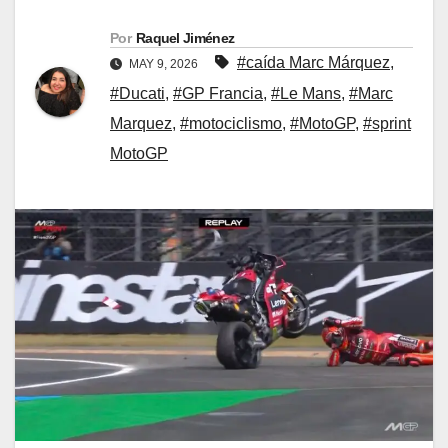
Por
Raquel Jiménez
#caída Marc Márquez
,
MAY 9, 2026
#Ducati
,
#GP Francia
,
#Le Mans
,
#Marc
Marquez
,
#motociclismo
,
#MotoGP
,
#sprint
MotoGP