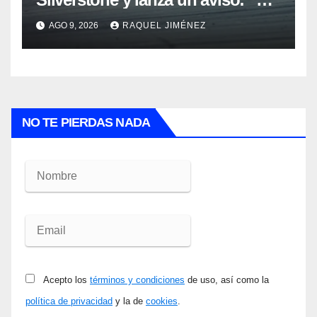
estamos tan lejos del top 3 del
AGO 9, 2026
RAQUEL JIMÉNEZ
campeonato”
NO TE PIERDAS NADA
Acepto los
términos y condiciones
de uso, así como la
política de privacidad
y la de
cookies
.