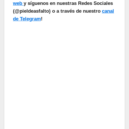
web
y síguenos en nuestras Redes Sociales
(@pieldeasfalto) o a través de nuestro
canal
de Telegram
!
¡Las Noticias Vuelan!
Suscríbete a nuestra Newsletter
para recibir todas las novedades.