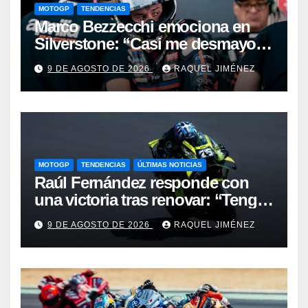
MOTOGP
TENDENCIAS
Marco Bezzecchi emociona en
Silverstone: “Casi me desmayo,
pero este podio vale muchísimo”
9 DE AGOSTO DE 2026
RAQUEL JIMÉNEZ
MOTOGP
TENDENCIAS
ÚLTIMAS NOTICIAS
Raúl Fernández responde con
una victoria tras renovar: “Tengo
que quitarme una barrera mental
9 DE AGOSTO DE 2026
RAQUEL JIMÉNEZ
para verme realmente luchando
por el Mundial”