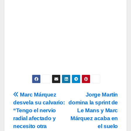
Tu Email
Email
Subscribe
Acepto los
términos y condiciones
de
uso, así como la
política de
privacidad
y la de
cookies
.
Marc Márquez
Jorge Martín
Navegación
desvela su calvario:
domina la sprint de
de
“Tengo el nervio
Le Mans y Marc
entradas
radial afectado y
Márquez acaba en
necesito otra
el suelo