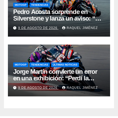
MOTOGP
TENDENCIAS
Pedro Acosta sorprende en
Silverstone y lanza un aviso: “No
estamos tan lejos del top 3 del
9 DE AGOSTO DE 2026
RAQUEL JIMÉNEZ
campeonato”
MOTOGP
TENDENCIAS
ÚLTIMAS NOTICIAS
Jorge Martín convierte un error
en una exhibición: “Perdí la
victoria en la salida, pero hemos
9 DE AGOSTO DE 2026
RAQUEL JIMÉNEZ
recuperado nuestra velocidad”