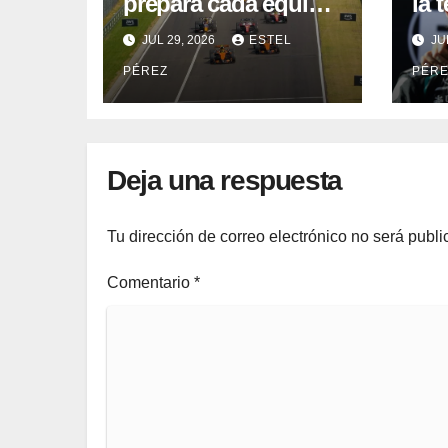
prepara cada equipo
la 
de la F1 para la
Fór
JUL 29, 2026
ESTEL
JU
segunda mitad de la
man
PÉREZ
PÉR
temporada 2026
sor
Mar
rea
Deja una respuesta
Tu dirección de correo electrónico no será publi
Comentario
*