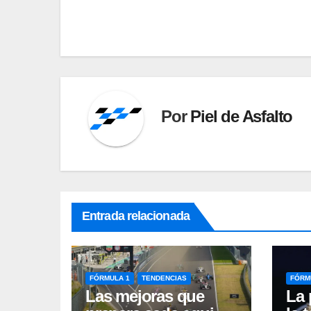
de
entradas
Por
Piel de Asfalto
Entrada relacionada
FÓRMULA 1
TENDENCIAS
FÓRM
Las mejoras que
La 