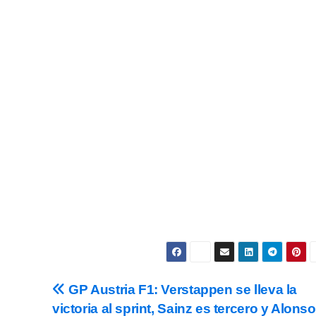
as Noticias Vuelan!
estra Newsletter para recibir todas las
novedades.
Subscribe
s y condiciones
de uso, así como la
política de
ookies
.
GP Austria F1: Verstappen se lleva la
victoria al sprint, Sainz es tercero y Alonso