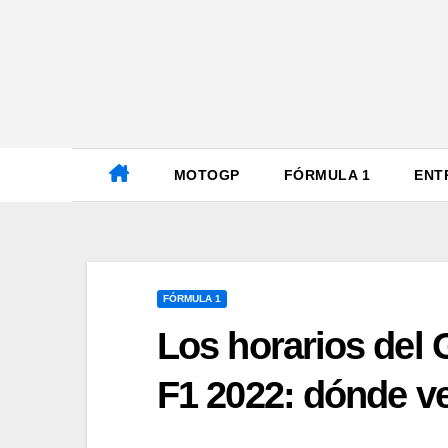
Ir
al
contenido
MOTOGP
FÓRMULA 1
ENT
FÓRMULA 1
Los horarios del 
F1 2022: dónde ve