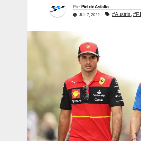
Por
Piel de Asfalto
#Austria
,
#F
JUL 7, 2022