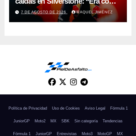
caídas en Silverstone: “Era como
ir sobre un taladro de obra”
7 DE AGOSTO DE 2026
RAQUEL JIMÉNEZ
Política de Privacidad
Uso de Cookies
Aviso Legal
Fórmula 1
JuniorGP
Moto2
MX
SBK
Sin categoría
Tendencias
Fórmula 1
JuniorGP
Entrevistas
Moto3
MotoGP
MX