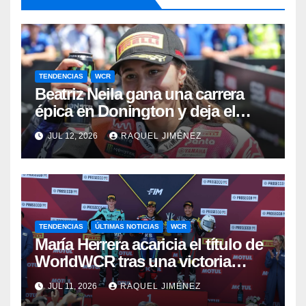
TENDENCIAS
WCR
Beatriz Neila gana una carrera
épica en Donington y deja el
Mundial de WorldWCR abierto
JUL 12, 2026
RAQUEL JIMÉNEZ
para Jerez
TENDENCIAS
ÚLTIMAS NOTICIAS
WCR
María Herrera acaricia el título de
WorldWCR tras una victoria
épica en Donington marcada por
JUL 11, 2026
RAQUEL JIMÉNEZ
la caída de Beatriz Neila