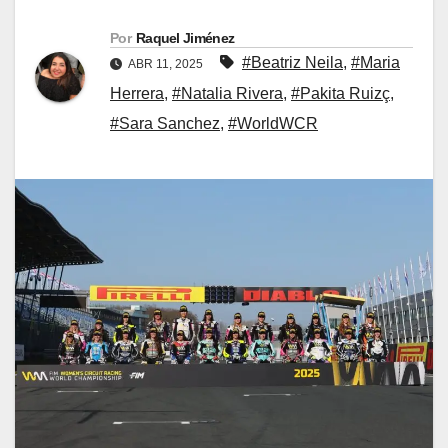
Por
Raquel Jiménez
#Beatriz Neila
,
#Maria
ABR 11, 2025
Herrera
,
#Natalia Rivera
,
#Pakita Ruizç
,
#Sara Sanchez
,
#WorldWCR