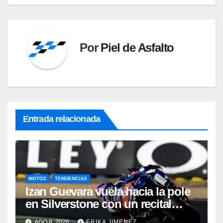
Por
Piel de Asfalto
Entrada relacionada
MOTO2
TENDENCIAS
Izan Guevara vuela hacia la pole
en Silverstone con un recital
español en Moto2
AGO 8, 2026
ERIKA JIMENEZ