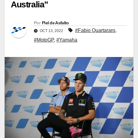
Australia”
Por
Piel de Asfalto
#Fabio Quartararo
,
OCT 13, 2022
#MotoGP
,
#Yamaha