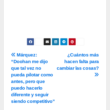
Acepto los
términos y condiciones
de
uso, así como la
política de
privacidad
y la de
cookies
.
Márquez:
¿Cuántos más
Navegación
“Doohan me dijo
hacen falta para
de
que tal vez no
cambiar las cosas?
entradas
pueda pilotar como
antes, pero que
puedo hacerlo
diferente y seguir
siendo competitivo”