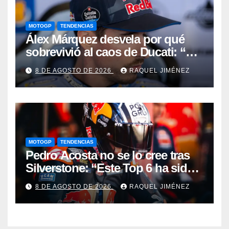
MOTOGP
TENDENCIAS
Álex Márquez desvela por qué
sobrevivió al caos de Ducati: “No
sé cómo acabé siendo el mejor”
8 DE AGOSTO DE 2026
RAQUEL JIMÉNEZ
MOTOGP
TENDENCIAS
Pedro Acosta no se lo cree tras
Silverstone: “Este Top 6 ha sido
una sorpresa”
8 DE AGOSTO DE 2026
RAQUEL JIMÉNEZ