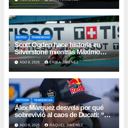
MOTO3
TENDENCIAS
Scott Ogden hace historia en
Silverstone mientras Máximo
Quiles sufre una fractura de
AGO 8, 2026
ERIKA JIMENEZ
clavícula
MOTOGP
TENDENCIAS
Álex Márquez desvela por qué
sobrevivió al caos de Ducati: “No
sé cómo acabé siendo el mejor”
AGO 8, 2026
RAQUEL JIMÉNEZ