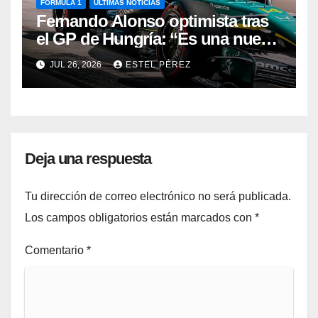
FÓRMULA 1
ÚLTIMAS NOTICIAS
Fernando Alonso optimista tras
el GP de Hungría: “Es una nueva
base con la que trabajar”
JUL 26, 2026
ESTEL PÉREZ
Deja una respuesta
Tu dirección de correo electrónico no será publicada.
Los campos obligatorios están marcados con
*
Comentario
*