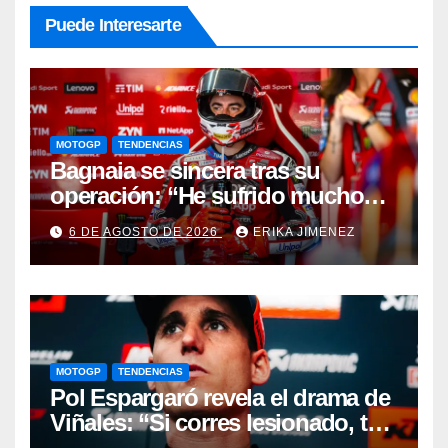
Puede Interesarte
MOTOGP
TENDENCIAS
Bagnaia se sincera tras su
operación: “He sufrido mucho
durante el último año y medio”
6 DE AGOSTO DE 2026
ERIKA JIMENEZ
MOTOGP
TENDENCIAS
Pol Espargaró revela el drama de
Viñales: “Si corres lesionado, te
juzgan; si no corres,