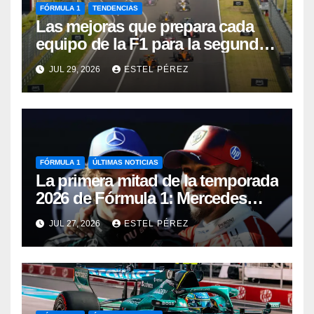
FÓRMULA 1
TENDENCIAS
Las mejoras que prepara cada
equipo de la F1 para la segunda
mitad de la temporada 2026
JUL 29, 2026
ESTEL PÉREZ
FÓRMULA 1
ÚLTIMAS NOTICIAS
La primera mitad de la temporada
2026 de Fórmula 1: Mercedes
manda, Antonelli sorprende y
JUL 27, 2026
ESTEL PÉREZ
Aston Martin busca reaccionar