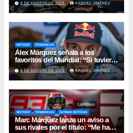
6 DE AGOSTO DE 2026
RAQUEL JIMÉNEZ
desapareces”
MOTOGP
TENDENCIAS
Álex Márquez señala a los
favoritos del Mundial: “Si tuviera
que apostar mi dinero, ya sabéis
6 DE AGOSTO DE 2026
RAQUEL JIMÉNEZ
por quién sería”
MOTOGP
TENDENCIAS
ÚLTIMAS NOTICIAS
Marc Márquez lanza un aviso a
sus rivales por el título: “Me han