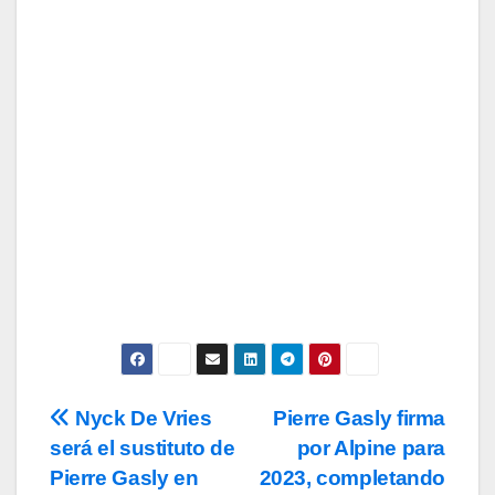
Tu Email
Email
Subscribe
Acepto los
términos y condiciones
de
uso, así como la
política de
privacidad
y la de
cookies
.
Nyck De Vries
Pierre Gasly firma
Navegación
será el sustituto de
por Alpine para
de
Pierre Gasly en
2023, completando