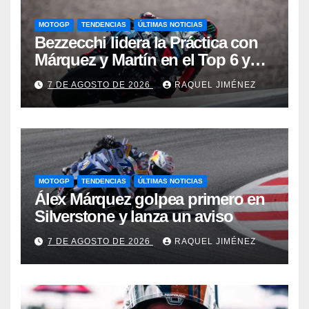
MOTOGP
TENDENCIAS
ÚLTIMAS NOTICIAS
Bezzecchi lidera la Práctica con
Márquez y Martín en el Top 6 y
Bagnaia se complica la
7 DE AGOSTO DE 2026
RAQUEL JIMÉNEZ
clasificación
MOTOGP
TENDENCIAS
ÚLTIMAS NOTICIAS
Álex Márquez golpea primero en
Silverstone y lanza un aviso
7 DE AGOSTO DE 2026
RAQUEL JIMÉNEZ