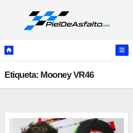
Ir
al
contenido
Etiqueta:
Mooney VR46