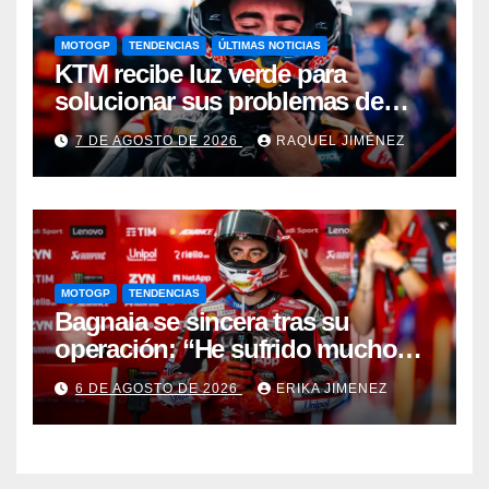
MOTOGP
TENDENCIAS
ÚLTIMAS NOTICIAS
KTM recibe luz verde para
solucionar sus problemas de
motor: una gran noticia para
7 DE AGOSTO DE 2026
RAQUEL JIMÉNEZ
Pedro Acosta
MOTOGP
TENDENCIAS
Bagnaia se sincera tras su
operación: “He sufrido mucho
durante el último año y medio”
6 DE AGOSTO DE 2026
ERIKA JIMENEZ