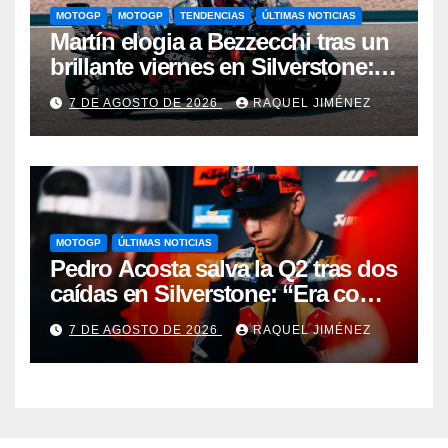
MOTOGP
MOTOGP
TENDENCIAS
ÚLTIMAS NOTICIAS
Martín elogia a Bezzecchi tras un
brillante viernes en Silverstone:
“Me ha impresionado por cómo
7 DE AGOSTO DE 2026
RAQUEL JIMÉNEZ
está”
MOTOGP
ÚLTIMAS NOTICIAS
Pedro Acosta salva la Q2 tras dos
caídas en Silverstone: “Era como
ir sobre un taladro de obra”
7 DE AGOSTO DE 2026
RAQUEL JIMÉNEZ