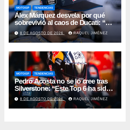
MOTOGP
TENDENCIAS
Álex Márquez desvela por qué
sobrevivió al caos de Ducati: “No
sé cómo acabé siendo el mejor”
8 DE AGOSTO DE 2026
RAQUEL JIMÉNEZ
MOTOGP
TENDENCIAS
Pedro Acosta no se lo cree tras
Silverstone: “Este Top 6 ha sido
una sorpresa”
8 DE AGOSTO DE 2026
RAQUEL JIMÉNEZ