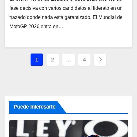
fase decisiva con varios candidatos al liderato en un
trazado donde nada está garantizado. El Mundial de
MotoGP 2026 entra en…
Paginación
1
2
…
4
de
entradas
Puede Interesarte