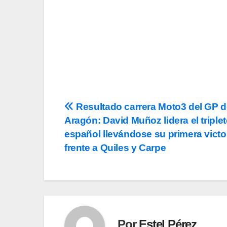
privacidad
y la de
c
Navegación
Resultado carrera Moto3 del GP 
Aragón: David Muñoz lidera el triplet
de
español llevándose su primera victo
entradas
frente a Quiles y Carpe
Por
Estel Pérez