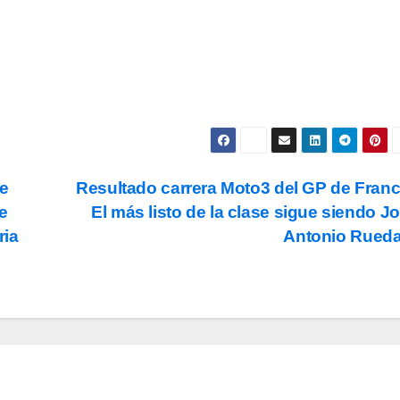
ookies
.
de
Resultado carrera Moto3 del GP de Franc
e
El más listo de la clase sigue siendo J
ria
Antonio Rued