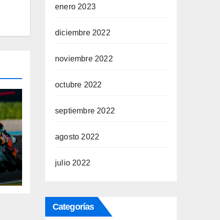
enero 2023
diciembre 2022
noviembre 2022
octubre 2022
septiembre 2022
agosto 2022
ini
a
julio 2022
les
o
Categorías