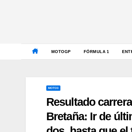
Ir
al
contenido
MOTOGP
FÓRMULA 1
ENT
MOTO3
Resultado carrer
Bretaña: Ir de úl
dos, hasta que el