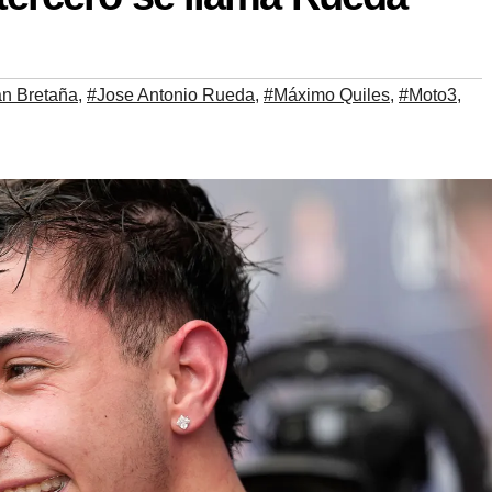
n Bretaña
,
#Jose Antonio Rueda
,
#Máximo Quiles
,
#Moto3
,