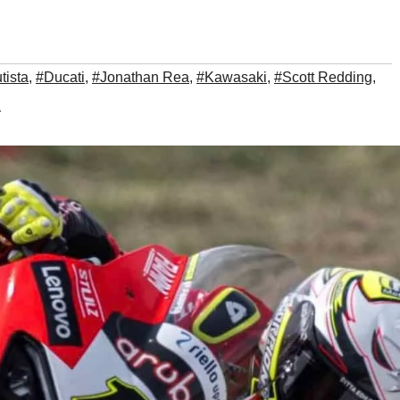
tista
,
#Ducati
,
#Jonathan Rea
,
#Kawasaki
,
#Scott Redding
,
K