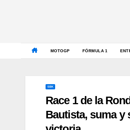
Ir
al
contenido
MOTOGP
FÓRMULA 1
ENT
SBK
Race 1 de la Ron
Bautista, suma y
victoria