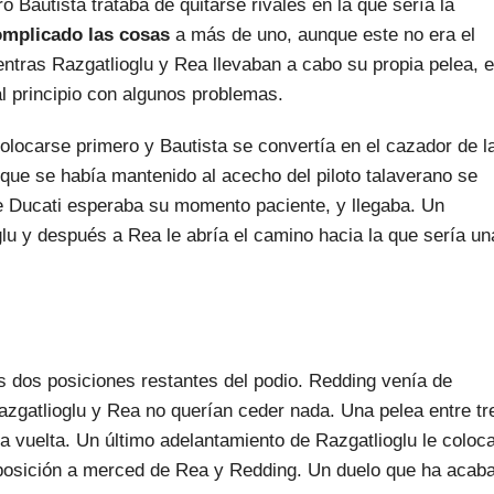
o Bautista trataba de quitarse rivales en la que sería la
complicado las cosas
a más de uno, aunque este no era el
entras Razgatlioglu y Rea llevaban a cabo su propia pelea, e
al principio con algunos problemas.
olocarse primero y Bautista se convertía en el cazador de l
 que se había mantenido al acecho del piloto talaverano se
de Ducati esperaba su momento paciente, y llegaba. Un
lu y después a Rea le abría el camino hacia la que sería un
as dos posiciones restantes del podio. Redding venía de
azgatlioglu y Rea no querían ceder nada. Una pelea entre tr
ma vuelta. Un último adelantamiento de Razgatlioglu le coloc
 posición a merced de Rea y Redding. Un duelo que ha acab