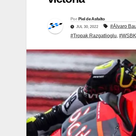
Por
Piel de Asfalto
#Álvaro Bau
JUL 30, 2022
#Tropak Razgatlioglu
,
#WSB