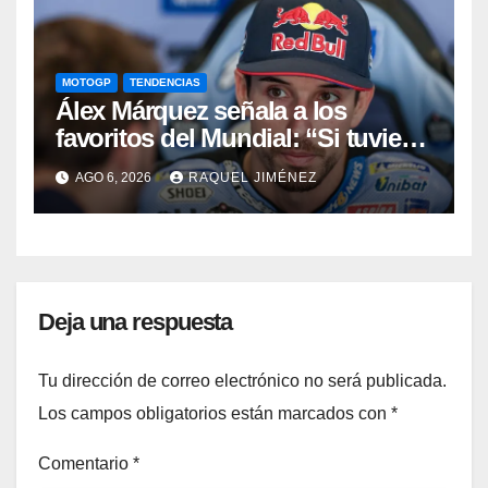
MOTOGP
TENDENCIAS
Álex Márquez señala a los
favoritos del Mundial: “Si tuviera
que apostar mi dinero, ya sabéis
AGO 6, 2026
RAQUEL JIMÉNEZ
por quién sería”
Deja una respuesta
Tu dirección de correo electrónico no será publicada.
Los campos obligatorios están marcados con
*
Comentario
*