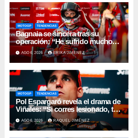
MOTOGP
TENDENCIAS
Bagnaia se sincera tras su
operación: “He sufrido mucho
durante el último año y medio”
AGO 6, 2026
ERIKA JIMENEZ
MOTOGP
TENDENCIAS
Pol Espargaró revela el drama de
Viñales: “Si corres lesionado, te
juzgan; si no corres,
AGO 6, 2026
RAQUEL JIMÉNEZ
desapareces”