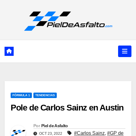
Ir
al
contenido
FÓRMULA 1
TENDENCIAS
Pole de Carlos Sainz en Austin
Por
Piel de Asfalto
#Carlos Sainz
,
#GP de
OCT 23, 2022