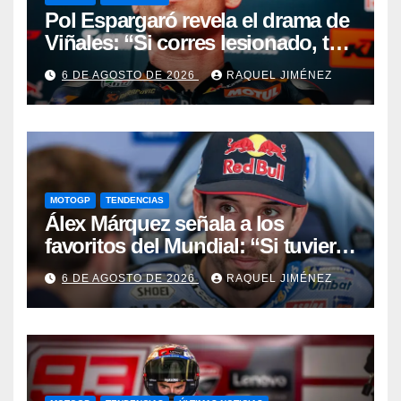
Pol Espargaró revela el drama de
Viñales: “Si corres lesionado, te
juzgan; si no corres,
6 DE AGOSTO DE 2026
RAQUEL JIMÉNEZ
desapareces”
MOTOGP
TENDENCIAS
Álex Márquez señala a los
favoritos del Mundial: “Si tuviera
que apostar mi dinero, ya sabéis
6 DE AGOSTO DE 2026
RAQUEL JIMÉNEZ
por quién sería”