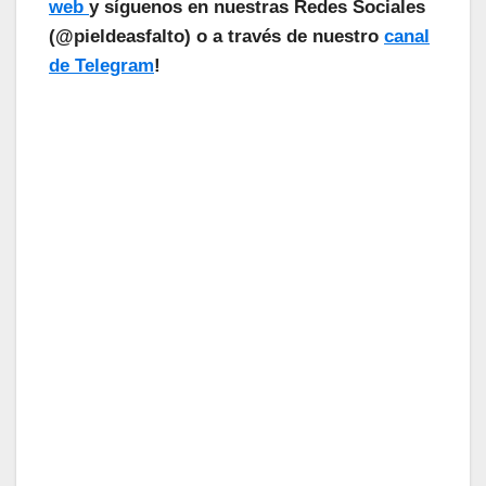
web
y síguenos en nuestras Redes Sociales
(@pieldeasfalto) o a través de nuestro
canal
de Telegram
!
¡Las Noticias Vuelan!
Suscríbete a nuestra Newsletter
para recibir todas las novedades.
Tu Email