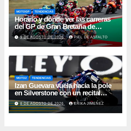
MOTOGP
TENDENCIAS
Horario y dónde ver las carreras
del GP de Gran Bretaña de
MotoGP 2026: Jorge Martín
9 DE AGOSTO DE 2026
PIEL DE ASFALTO
defiende el liderato en
Silverstone
MOTO2
TENDENCIAS
Izan Guevara vuela hacia la pole
en Silverstone con un recital
español en Moto2
8 DE AGOSTO DE 2026
ERIKA JIMENEZ