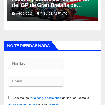
del GP de Gran Bretaña de
MotoGP 2026: Jorge Martín
AGO 9, 2026
PIEL DE ASFALTO
defiende el liderato en
Silverstone
NO TE PIERDAS NADA
Acepto los
términos y condiciones
de uso, así como la
política de privacidad
y la de
cookies
.