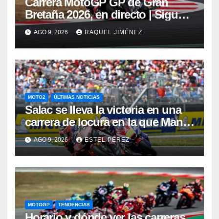
Carrera MotoGP GP de Gran
Bretaña 2026, en directo | Sigue
en vivo la carrera de Silverstone
AGO 9, 2026
RAQUEL JIMÉNEZ
con Jorge Martín y Marc Márquez
MOTO2
ÚLTIMAS NOTICIAS
Salac se lleva la victoria en una
carrera de locura en la que Manu
González ha protagonizado un
AGO 9, 2026
ESTEL PÉREZ
“Aleix Espargaró 2022”
MOTOGP
TENDENCIAS
Horario y dónde ver las carreras