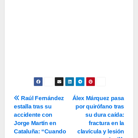
Email
Subscribe
Acepto los
términos y condiciones
de
uso, así como la
política de
privacidad
y la de
cookies
.
Raúl Fernández
Álex Márquez pasa
Navegación
estalla tras su
por quirófano tras
de
accidente con
su dura caída:
entradas
Jorge Martín en
fractura en la
Cataluña: “Cuando
clavícula y lesión