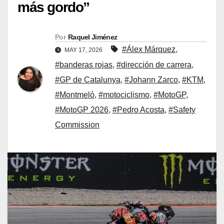
más gordo”
Por
Raquel Jiménez
#Álex Márquez
,
MAY 17, 2026
#banderas rojas
,
#dirección de carrera
,
#GP de Catalunya
,
#Johann Zarco
,
#KTM
,
#Montmeló
,
#motociclismo
,
#MotoGP
,
#MotoGP 2026
,
#Pedro Acosta
,
#Safety
Commission