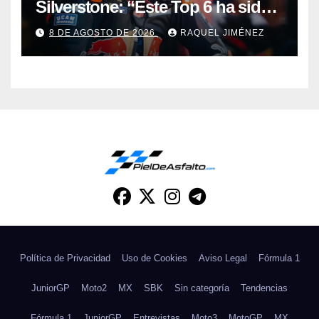
Silverstone: “Este Top 6 ha sido
una sorpresa”
8 DE AGOSTO DE 2026
RAQUEL JIMÉNEZ
Política de Privacidad
Uso de Cookies
Aviso Legal
Fórmula 1
JuniorGP
Moto2
MX
SBK
Sin categoría
Tendencias
Fórmula 1
JuniorGP
Entrevistas
Moto3
MotoGP
MX