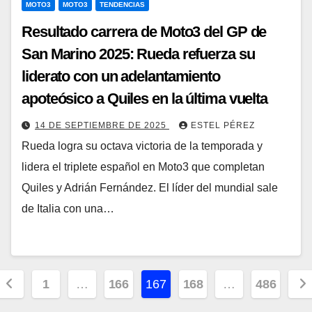
MOTO3
MOTO3
TENDENCIAS
Resultado carrera de Moto3 del GP de
San Marino 2025: Rueda refuerza su
liderato con un adelantamiento
apoteósico a Quiles en la última vuelta
14 DE SEPTIEMBRE DE 2025
ESTEL PÉREZ
Rueda logra su octava victoria de la temporada y
lidera el triplete español en Moto3 que completan
Quiles y Adrián Fernández. El líder del mundial sale
de Italia con una…
aginación
1
…
166
167
168
…
486
e