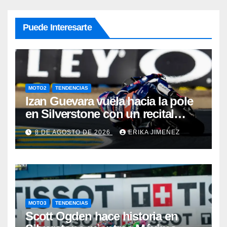
ntradas
Puede Interesarte
MOTO2
TENDENCIAS
Izan Guevara vuela hacia la pole
en Silverstone con un recital
español en Moto2
8 DE AGOSTO DE 2026
ERIKA JIMENEZ
MOTO3
TENDENCIAS
Scott Ogden hace historia en