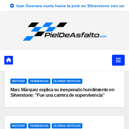
Ir
Izan Guevara vuela hacia la pole en Silverstone con un r
al
contenido
MOTOGP
TENDENCIAS
ÚLTIMAS NOTICIAS
Marc Márquez explica su inesperado hundimiento en
Silverstone: “Fue una carrera de supervivencia”
MOTOGP
TENDENCIAS
ÚLTIMAS NOTICIAS