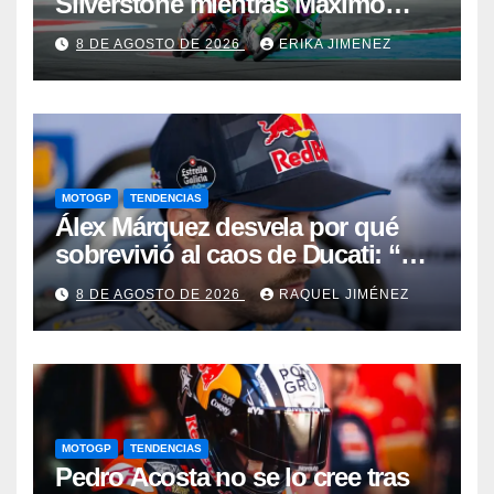
Silverstone mientras Máximo
Quiles sufre una fractura de
8 DE AGOSTO DE 2026
ERIKA JIMENEZ
clavícula
MOTOGP
TENDENCIAS
Álex Márquez desvela por qué
sobrevivió al caos de Ducati: “No
sé cómo acabé siendo el mejor”
8 DE AGOSTO DE 2026
RAQUEL JIMÉNEZ
MOTOGP
TENDENCIAS
Pedro Acosta no se lo cree tras