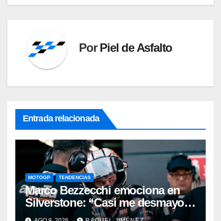
Por
Piel de Asfalto
Entrada relacionada
MOTOGP
TENDENCIAS
Marco Bezzecchi emociona en
Silverstone: “Casi me desmayo,
pero este podio vale muchísimo”
AGO 9, 2026
RAQUEL JIMÉNEZ