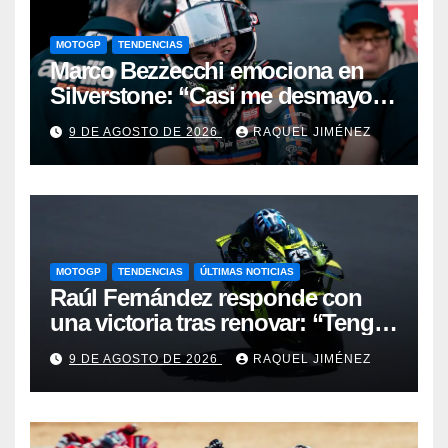
MOTOGP
TENDENCIAS
Marco Bezzecchi emociona en
Silverstone: “Casi me desmayo,
pero este podio vale muchísimo”
9 DE AGOSTO DE 2026
RAQUEL JIMÉNEZ
MOTOGP
TENDENCIAS
ÚLTIMAS NOTICIAS
Raúl Fernández responde con
una victoria tras renovar: “Tengo
que quitarme una barrera mental
9 DE AGOSTO DE 2026
RAQUEL JIMÉNEZ
para verme realmente luchando
por el Mundial”