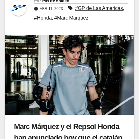
Por
Piel de Asfalto
#GP de Las Américas
,
ABR 11, 2023
#Honda
,
#Marc Marquez
Marc Márquez y el Repsol Honda
han anunciado hoy que el catalán