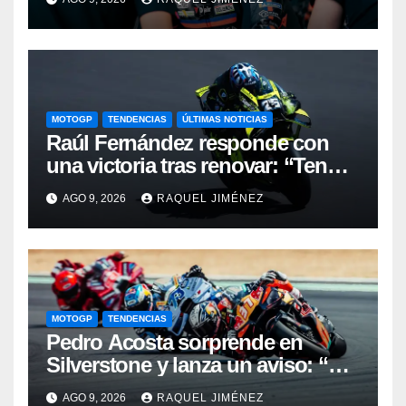
MOTOGP
TENDENCIAS
ÚLTIMAS NOTICIAS
Raúl Fernández responde con
una victoria tras renovar: “Tengo
que quitarme una barrera mental
AGO 9, 2026
RAQUEL JIMÉNEZ
para verme realmente luchando
por el Mundial”
MOTOGP
TENDENCIAS
Pedro Acosta sorprende en
Silverstone y lanza un aviso: “No
estamos tan lejos del top 3 del
AGO 9, 2026
RAQUEL JIMÉNEZ