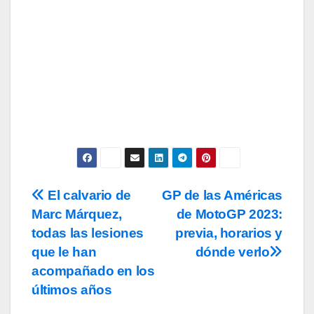
Subscribe
Acepto los
términos y condiciones
de
uso, así como la
política de
privacidad
y la de
cookies
.
El calvario de
GP de las Américas
Navegación
Marc Márquez,
de MotoGP 2023:
de
todas las lesiones
previa, horarios y
entradas
que le han
dónde verlo
acompañado en los
últimos años