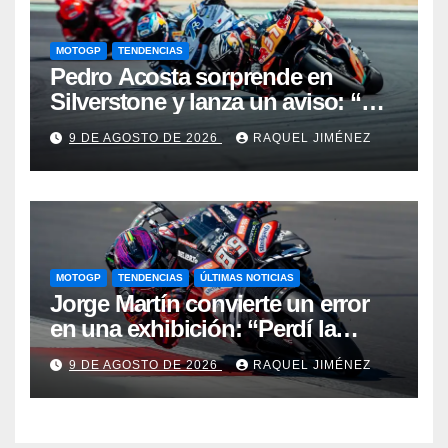
MOTOGP
TENDENCIAS
Pedro Acosta sorprende en
Silverstone y lanza un aviso: “No
estamos tan lejos del top 3 del
9 DE AGOSTO DE 2026
RAQUEL JIMÉNEZ
campeonato”
MOTOGP
TENDENCIAS
ÚLTIMAS NOTICIAS
Jorge Martín convierte un error
en una exhibición: “Perdí la
victoria en la salida, pero hemos
9 DE AGOSTO DE 2026
RAQUEL JIMÉNEZ
recuperado nuestra velocidad”