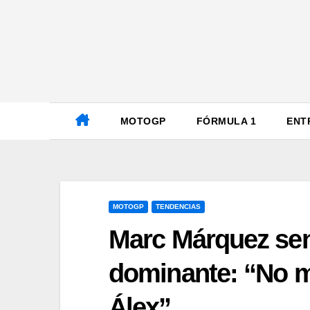
Ir
al
contenido
MOTOGP
FÓRMULA 1
ENT
MOTOGP
TENDENCIAS
Marc Márquez sent
dominante: “No mi
Álex”