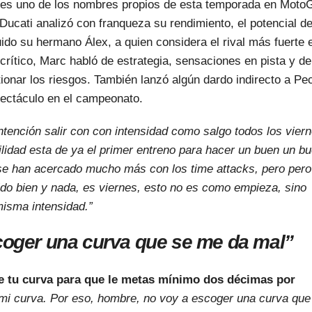
é es uno de los nombres propios de esta temporada en Moto
e Ducati analizó con franqueza su rendimiento, el potencial d
uido su hermano Álex, a quien considera el rival más fuerte 
crítico, Marc habló de estrategia, sensaciones en pista y de
estionar los riesgos. También lanzó algún dardo indirecto a Pe
pectáculo en el campeonato.
intención salir con con intensidad como salgo todos los vier
cilidad esta de ya el primer entreno para hacer un buen un b
 se han acercado mucho más con los time attacks, pero pero
do bien y nada, es viernes, esto no es como empieza, sino
isma intensidad.”
coger una curva que se me da mal”
e tu curva para que le metas mínimo dos décimas por
 mi curva. Por eso, hombre, no voy a escoger una curva que