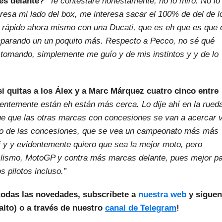
es delante?
“Te contestaré honestamente, no lo miro. No lo
resa mi lado del box, me interesa sacar el 100% de del de l
s rápido ahora mismo con una Ducati, que es eh que es que 
omparando un un poquito más. Respecto a Pecco, no sé qué
 tomando, simplemente me guío y de mis instintos y y de lo
i quitas a los Álex y a Marc Márquez cuatro cinco entre
entemente están eh están más cerca. Lo dije ahí en la rued
e que las otras marcas con concesiones se van a acercar 
tivo de las concesiones, que se vea un campeonato más más
i y y evidentemente quiero que sea la mejor moto, pero
iclismo, MotoGP y contra más marcas delante, pues mejor p
s pilotos incluso.”
todas las novedades, subscríbete a
nuestra web
y sígue
lto) o a través de nuestro
canal de Telegram
!