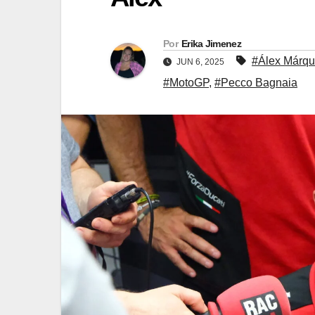
Por
Erika Jimenez
#Álex Márq
JUN 6, 2025
#MotoGP
,
#Pecco Bagnaia