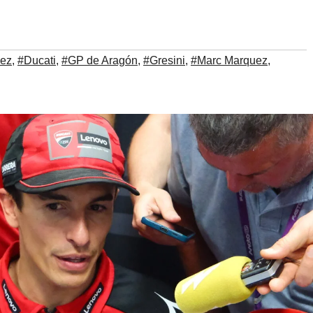
uez
,
#Ducati
,
#GP de Aragón
,
#Gresini
,
#Marc Marquez
,