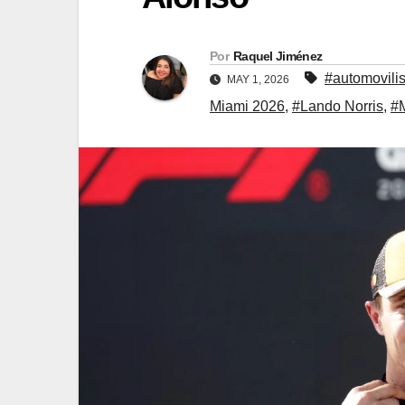
Por
Raquel Jiménez
#automovili
MAY 1, 2026
Miami 2026
,
#Lando Norris
,
#