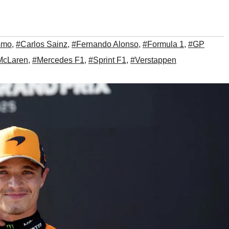
smo
,
#Carlos Sainz
,
#Fernando Alonso
,
#Formula 1
,
#GP
McLaren
,
#Mercedes F1
,
#Sprint F1
,
#Verstappen