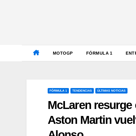
Ir
al
contenido
MOTOGP
FÓRMULA 1
ENT
FÓRMULA 1
TENDENCIAS
ÚLTIMAS NOTICIAS
McLaren resurge 
Aston Martin vuel
Alonso