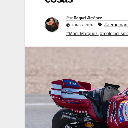
Por
Raquel Jiménez
#aerodinám
ABR 27, 2026
#Marc Marquez
,
#motociclism