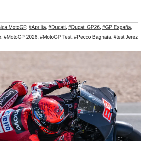
ica MotoGP
,
#Aprilia
,
#Ducati
,
#Ducati GP26
,
#GP España
,
o
,
#MotoGP 2026
,
#MotoGP Test
,
#Pecco Bagnaia
,
#test Jerez