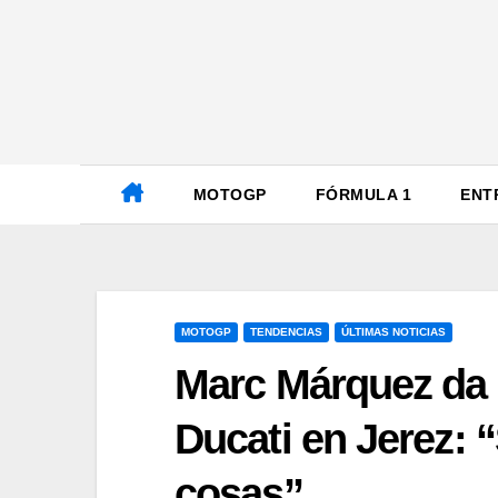
Ir
al
contenido
MOTOGP
FÓRMULA 1
ENT
MOTOGP
TENDENCIAS
ÚLTIMAS NOTICIAS
Marc Márquez da 
Ducati en Jerez:
cosas”