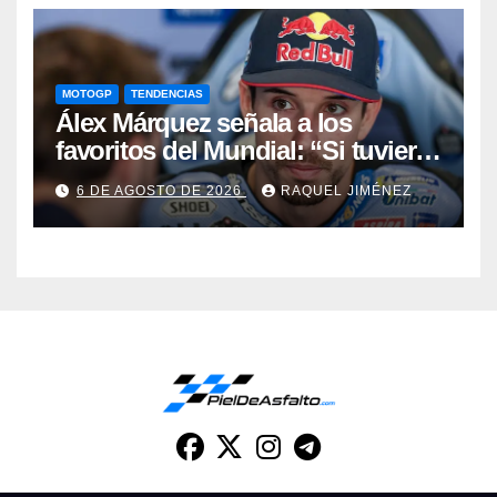
MOTOGP
TENDENCIAS
Álex Márquez señala a los
favoritos del Mundial: “Si tuviera
que apostar mi dinero, ya sabéis
6 DE AGOSTO DE 2026
RAQUEL JIMÉNEZ
por quién sería”