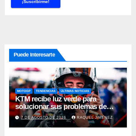
Puede Interesarte
MOTOGP
TENDENCIAS
ÚLTIMAS NOTICIAS
KTM recibe luz verde para
solucionar sus problemas de
motor: una gran noticia para
7 DE AGOSTO DE 2026
RAQUEL JIMÉNEZ
Pedro Acosta