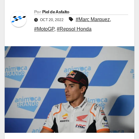
Por
Piel de Asfalto
#Marc Marquez
,
OCT 20, 2022
#MotoGP
,
#Repsol Honda