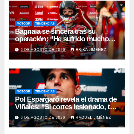
MOTOGP
TENDENCIAS
Bagnaia se sincera tras su
operación: “He sufrido mucho
durante el último año y medio”
6 DE AGOSTO DE 2026
ERIKA JIMENEZ
MOTOGP
TENDENCIAS
Pol Espargaró revela el drama de
Viñales: “Si corres lesionado, te
juzgan; si no corres,
6 DE AGOSTO DE 2026
RAQUEL JIMÉNEZ
desapareces”