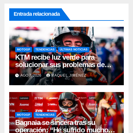
Entrada relacionada
MOTOGP
TENDENCIAS
ÚLTIMAS NOTICIAS
KTM recibe luz verde para
solucionar sus problemas de
motor: una gran noticia para
AGO 7, 2026
RAQUEL JIMÉNEZ
Pedro Acosta
MOTOGP
TENDENCIAS
Bagnaia se sincera tras su
operación: “He sufrido mucho