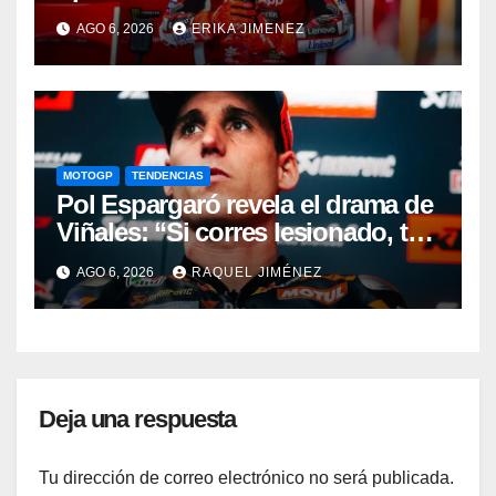
durante el último año y medio”
AGO 6, 2026
ERIKA JIMENEZ
MOTOGP
TENDENCIAS
Pol Espargaró revela el drama de
Viñales: “Si corres lesionado, te
juzgan; si no corres,
AGO 6, 2026
RAQUEL JIMÉNEZ
desapareces”
Deja una respuesta
Tu dirección de correo electrónico no será publicada.