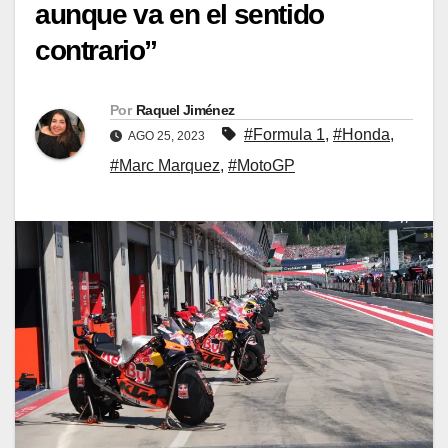
aunque va en el sentido
contrario”
Por
Raquel Jiménez
#Formula 1
,
#Honda
,
AGO 25, 2023
#Marc Marquez
,
#MotoGP