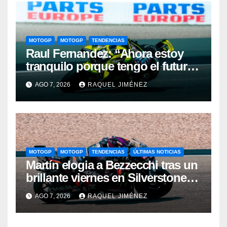
MOTOGP
MOTOGP
TENDENCIAS
Raul Fernandez: “Ahora estoy
tranquilo porque tengo el futuro
asegurado y eso también se nota
AGO 7, 2026
RAQUEL JIMÉNEZ
cuando pilotas”
MOTOGP
MOTOGP
TENDENCIAS
ÚLTIMAS NOTICIAS
Martín elogia a Bezzecchi tras un
brillante viernes en Silverstone:
“Me ha impresionado por cómo
AGO 7, 2026
RAQUEL JIMÉNEZ
está”