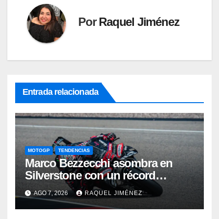
Por
Raquel Jiménez
Entrada relacionada
MOTOGP
TENDENCIAS
Marco Bezzecchi asombra en
Silverstone con un récord
histórico pese a correr lesionado:
AGO 7, 2026
RAQUEL JIMÉNEZ
“No esperaba para nada este
tiempo”