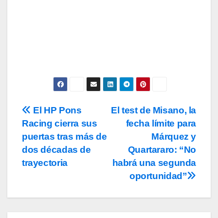
Acepto los
términos y condiciones
de
uso, así como la
política de
privacidad
y la de
cookies
.
El HP Pons
El test de Misano, la
Navegación
Racing cierra sus
fecha límite para
de
puertas tras más de
Márquez y
entradas
dos décadas de
Quartararo: “No
trayectoria
habrá una segunda
oportunidad”