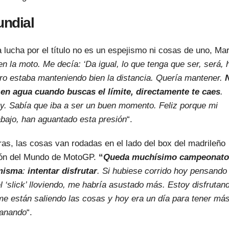
undial
 lucha por el título no es un espejismo ni cosas de uno, Mar
n la moto. Me decía: ‘Da igual, lo que tenga que ser, será, 
ero estaba manteniendo bien la distancia. Quería mantener.
 en agua cuando buscas el límite, directamente te caes
.
y. Sabía que iba a ser un buen momento. Feliz porque mi
bajo, han aguantado esta presión
“.
as, las cosas van rodadas en el lado del box del madrileño
ón del Mundo de MotoGP.
“
Queda muchísimo campeonato
 misma
:
intentar disfrutar
. Si hubiese corrido hoy pensando
l ‘slick’ lloviendo, me habría asustado más. Estoy disfrutan
 están saliendo las cosas y hoy era un día para tener má
ganando
“.