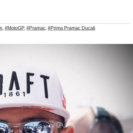
ín
,
#MotoGP
,
#Pramac
,
#Prima Pramac Ducati