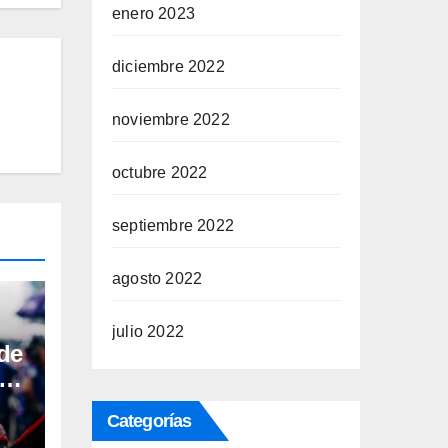
enero 2023
diciembre 2022
noviembre 2022
octubre 2022
septiembre 2022
agosto 2022
julio 2022
rde
s
r:
Categorías
ara