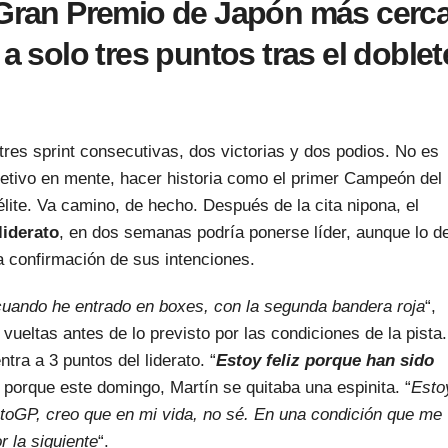
 Gran Premio de Japón más cerc
 a solo tres puntos tras el doblet
tres sprint consecutivas, dos victorias y dos podios. No es
jetivo en mente, hacer historia como el primer Campeón del
élite. Va camino, de hecho. Después de la cita nipona, el
liderato
, en dos semanas podría ponerse líder, aunque lo d
 confirmación de sus intenciones.
uando he entrado en boxes, con la segunda bandera roja
“,
vueltas antes de lo previsto por las condiciones de la pista.
ra a 3 puntos del liderato. “
Estoy feliz porque han sido
Y porque este domingo, Martín se quitaba una espinita. “
Esto
otoGP, creo que en mi vida, no sé. En una condición que me
r la siguiente
“.