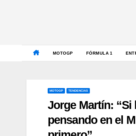
Ir
al
contenido
MOTOGP
FÓRMULA 1
ENT
MOTOGP
TENDENCIAS
Jorge Martín: “Si
pensando en el M
primero”