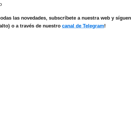
o
todas las novedades, subscríbete a nuestra web y sígue
lto) o a través de nuestro
canal de Telegram
!
as Noticias Vuelan!
estra Newsletter para recibir todas las
novedades.