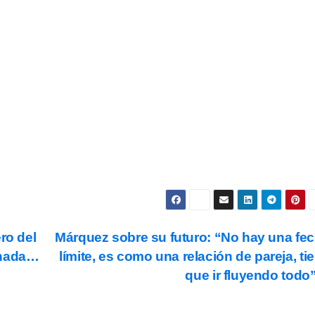
Subscribe
s y condiciones
de uso, así como la
política de
ookies
.
ro del
Márquez sobre su futuro: “No hay una fe
 nada…
límite, es como una relación de pareja, ti
que ir fluyendo todo