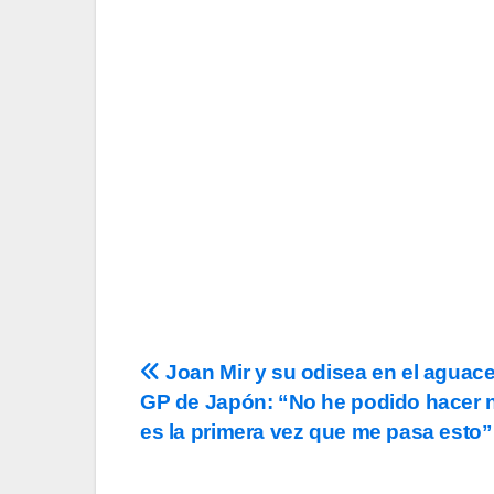
Tu Email
Email
Acepto los
término
privacidad
y la de
c
Navegación
Joan Mir y su odisea en el aguace
GP de Japón: “No he podido hacer
de
es la primera vez que me pasa esto”
entradas