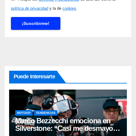
política de privacidad
y la de
cookies
.
Puede Interesarte
MOTOGP
TENDENCIAS
Marco Bezzecchi emociona en
Silverstone: “Casi me desmayo,
pero este podio vale muchísimo”