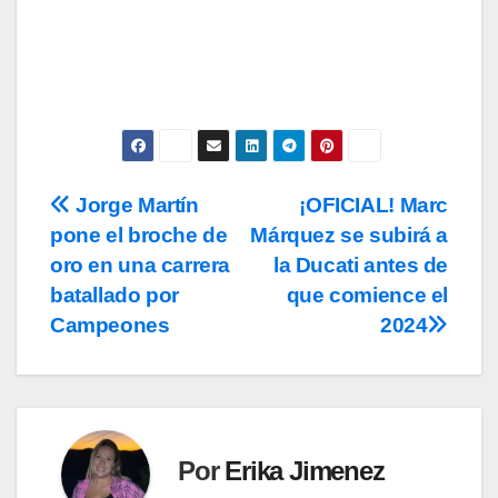
privacidad
y la de
cookies
.
Jorge Martín
¡OFICIAL! Marc
Navegación
pone el broche de
Márquez se subirá a
de
oro en una carrera
la Ducati antes de
entradas
batallado por
que comience el
Campeones
2024
Por
Erika Jimenez