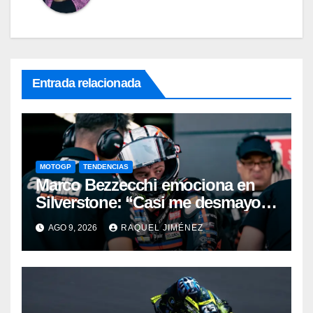
Entrada relacionada
MOTOGP
TENDENCIAS
Marco Bezzecchi emociona en
Silverstone: “Casi me desmayo,
pero este podio vale muchísimo”
AGO 9, 2026
RAQUEL JIMÉNEZ