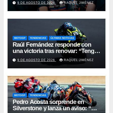
9 DE AGOSTO DE 2026
RAQUEL JIMÉNEZ
MOTOGP
TENDENCIAS
ÚLTIMAS NOTICIAS
Raúl Fernández responde con
una victoria tras renovar: “Tengo
que quitarme una barrera mental
9 DE AGOSTO DE 2026
RAQUEL JIMÉNEZ
para verme realmente luchando
por el Mundial”
MOTOGP
TENDENCIAS
Pedro Acosta sorprende en
Silverstone y lanza un aviso: “No