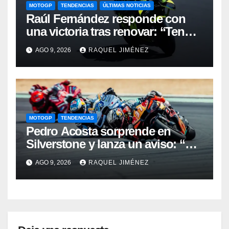
MOTOGP
TENDENCIAS
ÚLTIMAS NOTICIAS
Raúl Fernández responde con
una victoria tras renovar: “Tengo
que quitarme una barrera mental
AGO 9, 2026
RAQUEL JIMÉNEZ
para verme realmente luchando
por el Mundial”
MOTOGP
TENDENCIAS
Pedro Acosta sorprende en
Silverstone y lanza un aviso: “No
estamos tan lejos del top 3 del
AGO 9, 2026
RAQUEL JIMÉNEZ
campeonato”