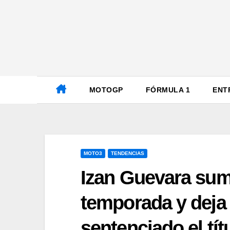
Ir
al
contenido
MOTOGP
FÓRMULA 1
ENT
MOTO3
TENDENCIAS
Izan Guevara suma
temporada y deja
sentenciado el tít