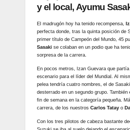
y el local, Ayumu Sasa
El madrugón hoy ha tenido recompensa,
Iz
perfecta donde, tras la quinta posición de
primer título de Campeón del Mundo, 45 p
Sasaki
se colaban en un podio que ha tenido
sorpresa de la carrera.
En pocos metros, Izan Guevara que partía 
escenario para el líder del Mundial. Al mis
pelea tendría cuatro nombres, el de Sasak
desterrado en un segundo grupo. También e
fin de semana en la categoría pequeña. Más
carrera, de los nuestros
Carlos Tatay
o
Da
Con los tres pilotos de cabeza bastante de
Suzuki se iba al suelo dejando el escenario