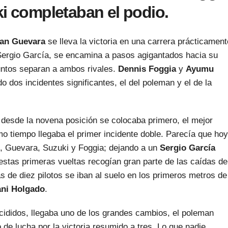
ki completaban el podio.
an Guevara
se lleva la victoria en una carrera prácticament
 Sergio García, se encamina a pasos agigantados hacia su
untos separan a ambos rivales.
Dennis Foggia
y
Ayumu
 dos incidentes significantes, el del poleman y el de la
desde la novena posición se colocaba primero, el mejor
mo tiempo llegaba el primer incidente doble. Parecía que hoy
i, Guevara, Suzuki y Foggia; dejando a un
Sergio García
stas primeras vueltas recogían gran parte de las caídas de
 de diez pilotos se iban al suelo en los primeros metros de
ni Holgado
.
cididos, llegaba uno de los grandes cambios, el poleman
 de lucha por la victoria resumido a tres. Lo que nadie