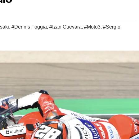
saki
,
#Dennis Foggia
,
#Izan Guevara
,
#Moto3
,
#Sergio