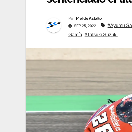
Por
Piel de Asfalto
#Ayumu Sa
SEP 25, 2022
García
,
#Tatsuki Suzuki