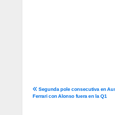
Tu Email
Email
Acepto los
término
privacidad
y la de
c
Navegación
Segunda pole consecutiva en Aus
Ferrari con Alonso fuera en la Q1
de
entradas