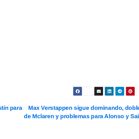
novedades.
Subscribe
s y condiciones
de uso, así como la
política de
ookies
.
tin para
Max Verstappen sigue dominando, dobl
de Mclaren y problemas para Alonso y Sa