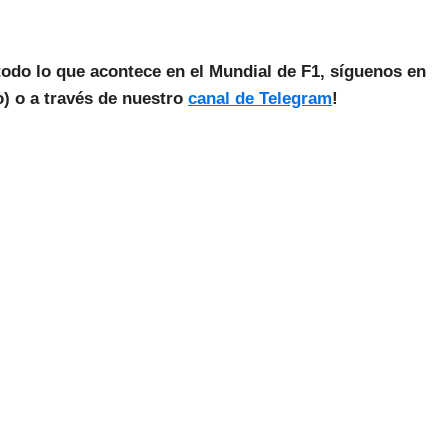
todo lo que acontece en el Mundial de F1, síguenos en
) o a través de nuestro
canal de Telegram
!
as Noticias Vuelan!
estra Newsletter para recibir todas las