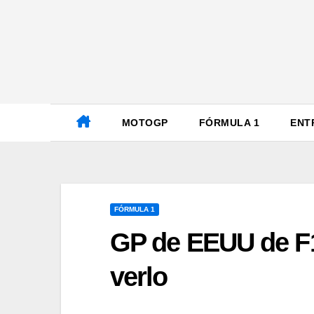
Ir
al
contenido
MOTOGP
FÓRMULA 1
ENT
FÓRMULA 1
GP de EEUU de F1
verlo