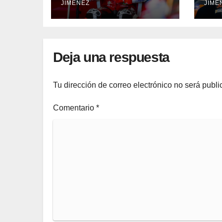
JIMENEZ
JIMÉ
año y medio”
cor
Deja una respuesta
Tu dirección de correo electrónico no será publi
Comentario
*