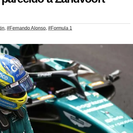
in
,
#Fernando Alonso
,
#Formula 1