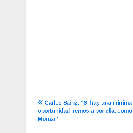
Tu Email
Email
Acepto los
término
privacidad
y la de
c
Navegación
Carlos Sainz: “Si hay una mínima
oportunidad iremos a por ella, como
de
Monza”
entradas