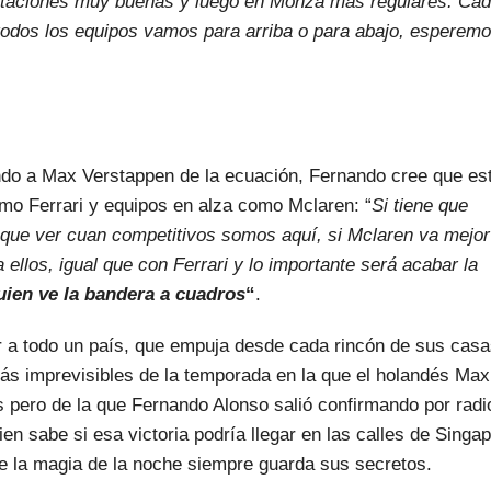
staciones muy buenas y luego en Monza más regulares. Ca
odos los equipos vamos para arriba o para abajo, esperem
ando a Max Verstappen de la ecuación, Fernando cree que es
omo Ferrari y equipos en alza como Mclaren: “
Si tiene que
 que ver cuan competitivos somos aquí, si Mclaren va mejor
 ellos, igual que con Ferrari y lo importante será acabar la
ien ve la bandera a cuadros
“
.
ar a todo un país, que empuja desde cada rincón de sus cas
más imprevisibles de la temporada en la que el holandés Max
s pero de la que Fernando Alonso salió confirmando por radi
ien sabe si esa victoria podría llegar en las calles de Singap
e la magia de la noche siempre guarda sus secretos.