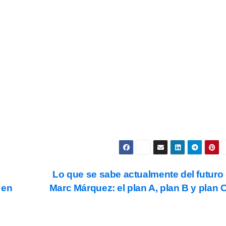
novedades.
Subscribe
s y condiciones
de uso, así como la
política de
ookies
.
Lo que se sabe actualmente del futuro
 en
Marc Márquez: el plan A, plan B y plan 