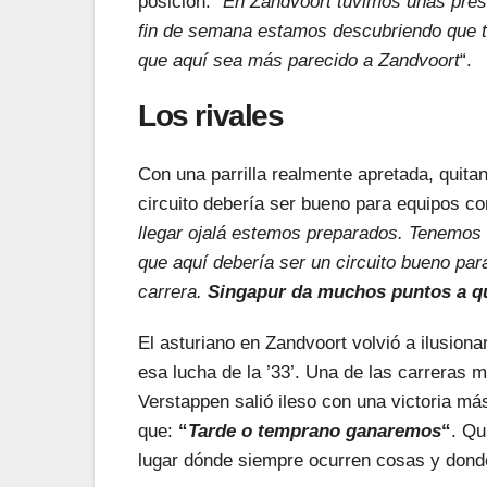
posición: “
En Zandvoort tuvimos unas pre
fin de semana estamos descubriendo que t
que aquí sea más parecido a Zandvoort
“.
Los rivales
Con una parrilla realmente apretada, quit
circuito debería ser bueno para equipos c
llegar ojalá estemos preparados. Tenemos
que aquí debería ser un circuito bueno para
carrera.
Singapur da muchos puntos a qu
El asturiano en Zandvoort volvió a ilusion
esa lucha de la ’33’. Una de las carreras 
Verstappen salió ileso con una victoria má
que:
“
Tarde o temprano ganaremos
“
. Qu
lugar dónde siempre ocurren cosas y dond