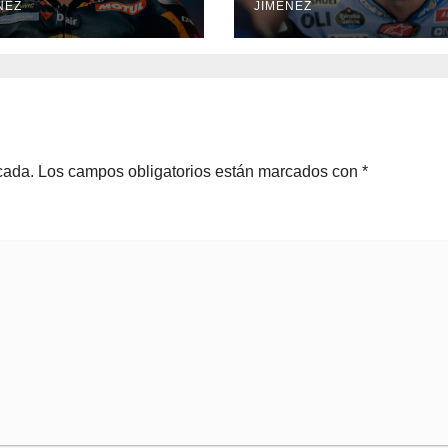
NEZ
JIMÉNEZ
res, desapareces”
dinero, ya sabéis 
quién sería”
cada.
Los campos obligatorios están marcados con
*