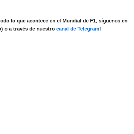
todo lo que acontece en el Mundial de F1, síguenos en
) o a través de nuestro
canal de Telegram
!
as Noticias Vuelan!
estra Newsletter para recibir todas las