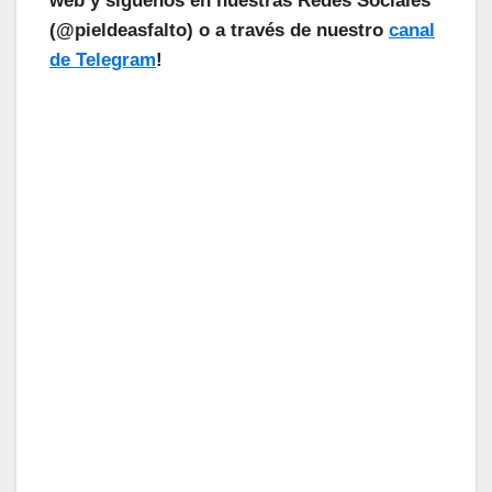
web y síguenos en nuestras Redes Sociales
(@pieldeasfalto) o a través de nuestro
canal
de Telegram
!
¡Las Noticias Vuelan!
Suscríbete a nuestra Newsletter
para recibir todas las novedades.
Tu Email
Email