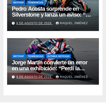
MOTOGP
TENDENCIAS
Pedro Acosta sorprende en
Silverstone y lanza un aviso: “No
estamos tan lejos del top 3 del
9 DE AGOSTO DE 2026
RAQUEL JIMÉNEZ
campeonato”
MOTOGP
TENDENCIAS
ÚLTIMAS NOTICIAS
Jorge Martín convierte un error
en una exhibición: “Perdí la
victoria en la salida, pero hemos
9 DE AGOSTO DE 2026
RAQUEL JIMÉNEZ
recuperado nuestra velocidad”