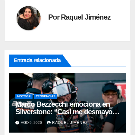
Por
Raquel Jiménez
Entrada relacionada
MOTOGP
TENDENCIAS
Marco Bezzecchi emociona en
Silverstone: “Casi me desmayo,
pero este podio vale muchísimo”
AGO 9, 2026
RAQUEL JIMÉNEZ