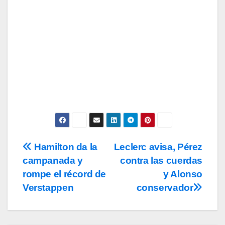
Subscribe
Acepto los
términos y condiciones
de
uso, así como la
política de
privacidad
y la de
cookies
.
Hamilton da la
Leclerc avisa, Pérez
Navegación
campanada y
contra las cuerdas
de
rompe el récord de
y Alonso
entradas
Verstappen
conservador