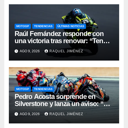
MOTOGP
TENDENCIAS
ÚLTIMAS NOTICIAS
Raúl Fernández responde con
una victoria tras renovar: “Tengo
que quitarme una barrera mental
AGO 9, 2026
RAQUEL JIMÉNEZ
para verme realmente luchando
por el Mundial”
MOTOGP
TENDENCIAS
Pedro Acosta sorprende en
Silverstone y lanza un aviso: “No
estamos tan lejos del top 3 del
AGO 9, 2026
RAQUEL JIMÉNEZ
campeonato”